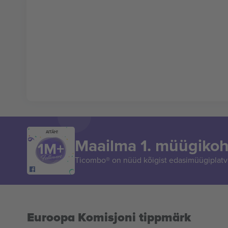
AITÄH!
Maailma 1. müügikoh
Ticombo® on nüüd kõigist edasimüügiplatvo
Euroopa Komisjoni tippmärk