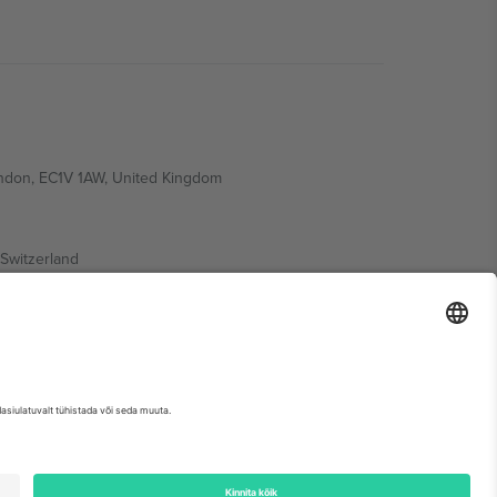
ondon, EC1V 1AW, United Kingdom
Switzerland
ding A1, Office 302, Dubai, United Arab Emirates
etse sündmuse lehte, impressumit ja tingimusi.,
Jälg
ja