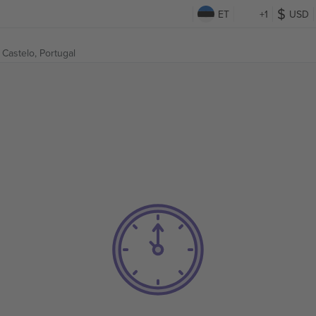
ET
+1
USD
 Castelo, Portugal