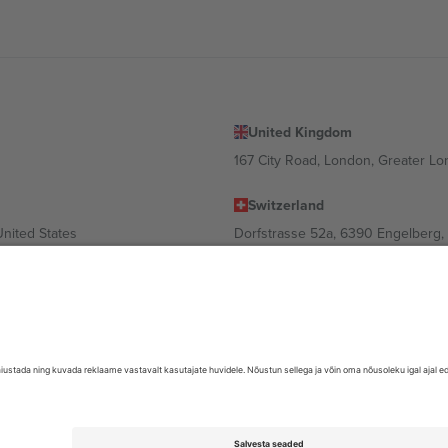
United Kingdom
167 City Road, London, Greater L
Switzerland
United States
Dorfstrasse 52a, 6390 Engelberg, 
United Arab Emirates
ulgaria
UAE Dubai Silicon Oasis, DDP Buil
 Ciudad de México, CDMX, Mexico
valt asukohast, sündmusest ja/või domeenist. Detailide jaoks vaata konkre