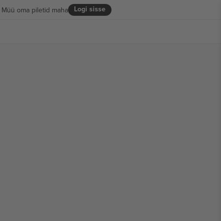
Logi sisse
Müü oma piletid maha