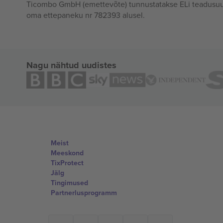
Ticombo GmbH (emettevõte) tunnustatakse ELi teadusuur
oma ettepaneku nr 782393 alusel.
Nagu nähtud uudistes
Meist
Meeskond
TixProtect
Jälg
Tingimused
Partnerlusprogramm