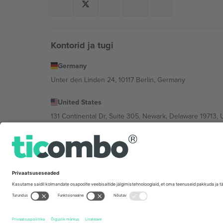
Kontorid ja tugi
Germany
Unter den Linden 24, 10117 Berlin, Germany
United States
131 Continental Dr, Suite 305, Newark, Delaware 19713, 
Bulgaria
Regus Sofia City West, bul Totleben 53-55, 1606 Sofia, B
Mexico
Av Chapultepec 360, Roma Norte, Cuauhtémoc, 06700
Platvormi pakkuja juriidiline isik võib varieeruda sõltu
Tingimused.
© 2026 Ticombo. Kõik õigused kaitstud.