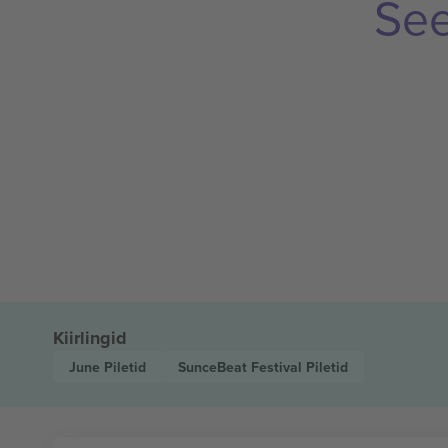
See
Kiirlingid
June
Piletid
SunceBeat Festival
Piletid