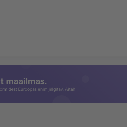
t maailmas.
rmidest Euroopas enim jälgitav. Aitäh!