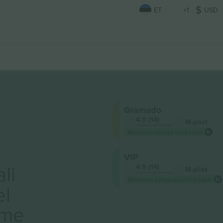
ET
+1
USD
Gramado
4.9 (14)
M-pilet
Usaldusväärne müüja
Madalaim ürituse hind saidil
VIP
li
4.9 (14)
M-pilet
Usaldusväärne müüja
Madalaim kategooria hind saidil
el
ame