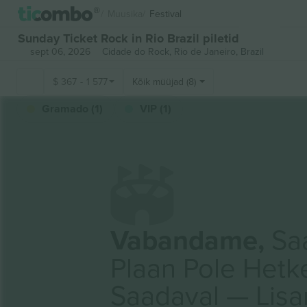
Muusika
Festival
Sunday Ticket Rock in Rio Brazil piletid
sept 06, 2026
Cidade do Rock,
Rio de Janeiro, Brazil
$
367
-
1 577
Kõik müüjad (8)
Gramado (1)
VIP (1)
Vabandame,
Saa
Plaan Pole Hetk
Saadaval — Lis