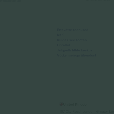
Ettevõtte teenused
KKK
Kuidas see töötab
Hotellid
Jalgpalli MM-i keskus
Võtke meiega ühendust
United Kingdom
167 City Road, London, Greater L