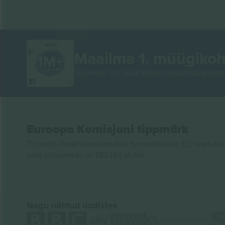
AITÄH!
Maailma 1. müügikoh
Ticombo® on nüüd kõigist edasimüügiplatvo
Euroopa Komisjoni tippmärk
Ticombo GmbH (emettevõte) tunnustatakse ELi teadusuur
oma ettepaneku nr 782393 alusel.
Nagu nähtud uudistes