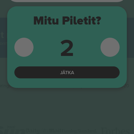
Mitu Piletit?
t maailmas.
2
rmidest Euroopas enim jälgitav. Aitäh!
JÄTKA
ingute ja innovatsiooni rahastamisprogrammis Horisont 2020