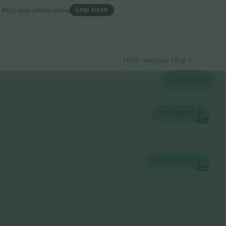
Logi sisse
Müü oma piletid maha
Hind: madalast kõrgeni
2
PILETID
OSTA
390 $
IGA
OSTA
1 560 $
IGA
Tulemuste lõpp