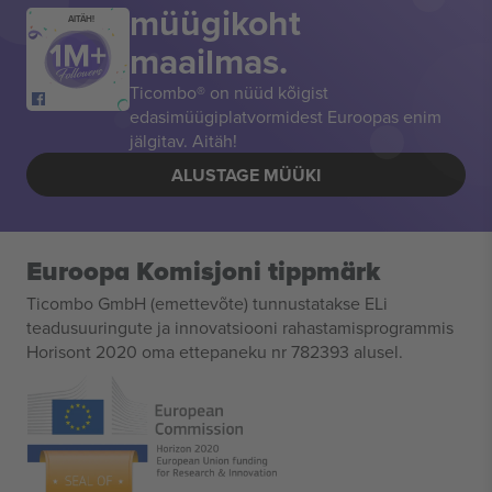
müügikoht
AITÄH!
maailmas.
Ticombo® on nüüd kõigist
edasimüügiplatvormidest Euroopas enim
jälgitav. Aitäh!
ALUSTAGE MÜÜKI
Euroopa Komisjoni tippmärk
Ticombo GmbH (emettevõte) tunnustatakse ELi
teadusuuringute ja innovatsiooni rahastamisprogrammis
Horisont 2020 oma ettepaneku nr 782393 alusel.