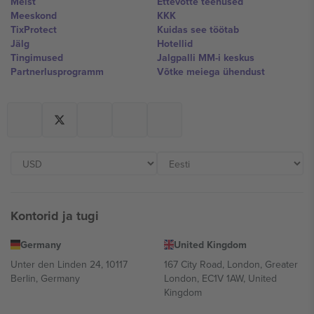
Meist
Ettevõtte teenused
Meeskond
KKK
TixProtect
Kuidas see töötab
Jälg
Hotellid
Tingimused
Jalgpalli MM-i keskus
Partnerlusprogramm
Võtke meiega ühendust
Kontorid ja tugi
Germany
United Kingdom
Unter den Linden 24, 10117
167 City Road, London, Greater
Berlin, Germany
London, EC1V 1AW, United
Kingdom