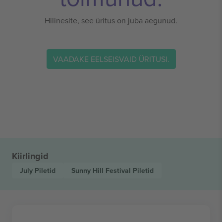
Hilinesite, see üritus on juba aegunud.
VAADAKE EELSEISVAID ÜRITUSI.
Kiirlingid
July
Piletid
Sunny Hill Festival
Piletid