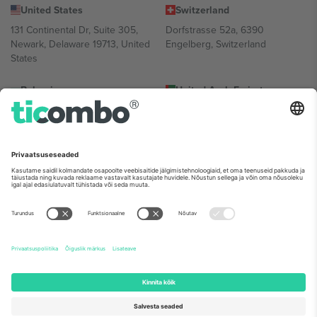
United States
Switzerland
131 Continental Dr, Suite 305,
Dorfstrasse 52a, 6390
Newark, Delaware 19713, United
Engelberg, Switzerland
States
Bulgaria
United Arab Emirates
Regus Sofia City West, bul
UAE Dubai Silicon Oasis, DDP
Totleben 53-55, 1606 Sofia,
Building A1, Office 302, Dubai,
Bulgaria
United Arab Emirates
Mexico
Av Chapultepec 360, Roma
Norte, Cuauhtémoc, 06700
Ciudad de México, CDMX,
Mexico
Platvormi pakkuja juriidiline isik võib varieeruda sõltuvalt asukohast,
sündmusest ja/või domeenist. Detailide jaoks vaata konkreetse
sündmuse lehte, impressumit ja tingimusi.,
Jälg
ja
Tingimused.
©
2026 Ticombo. Kõik õigused kaitstud.