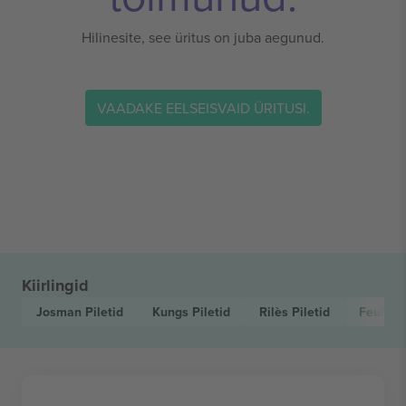
Hilinesite, see üritus on juba aegunud.
VAADAKE EELSEISVAID ÜRITUSI.
Kiirlingid
Josman
Piletid
Kungs
Piletid
Rilès
Piletid
Feu! Ch