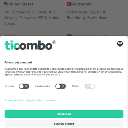
United States
Switzerland
131 Continental Dr, Suite 305,
Dorfstrasse 52a, 6390
Newark, Delaware 19713, United
Engelberg, Switzerland
States
Bulgaria
United Arab Emirates
Regus Sofia City West, bul
UAE Dubai Silicon Oasis, DDP
Totleben 53-55, 1606 Sofia,
Building A1, Office 302, Dubai,
Bulgaria
United Arab Emirates
Mexico
Av Chapultepec 360, Roma
Norte, Cuauhtémoc, 06700
Ciudad de México, CDMX,
Mexico
Platvormi pakkuja juriidiline isik võib varieeruda sõltuvalt asukohast,
sündmusest ja/või domeenist. Detailide jaoks vaata konkreetse
sündmuse lehte, impressumit ja tingimusi.,
Jälg
ja
Tingimused.
©
2026 Ticombo. Kõik õigused kaitstud.