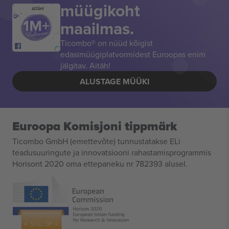
müügikoht
AITÄH!
maailmas.
Ticombo® on nüüd kõigist
edasimüügiplatvormidest Euroopas enim
jälgitav. Aitäh!
ALUSTAGE MÜÜKI
Euroopa Komisjoni tippmärk
Ticombo GmbH (emettevõte) tunnustatakse ELi
teadusuuringute ja innovatsiooni rahastamisprogrammis
Horisont 2020 oma ettepaneku nr 782393 alusel.