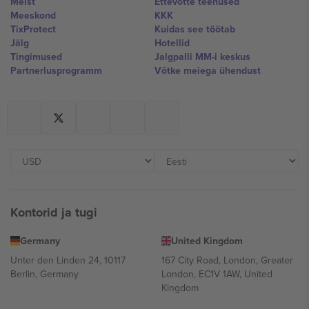
Meist
Ettevõtte teenused
Meeskond
KKK
TixProtect
Kuidas see töötab
Jälg
Hotellid
Tingimused
Jalgpalli MM-i keskus
Partnerlusprogramm
Võtke meiega ühendust
Kontorid ja tugi
Germany
United Kingdom
Unter den Linden 24, 10117
167 City Road, London, Greater
Berlin, Germany
London, EC1V 1AW, United
Kingdom