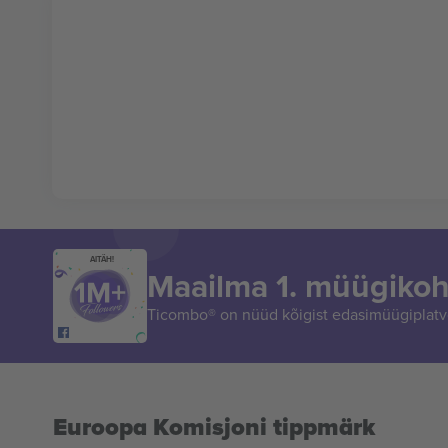
AITÄH!
Maailma 1. müügikoh
Ticombo® on nüüd kõigist edasimüügiplatvo
Euroopa Komisjoni tippmärk