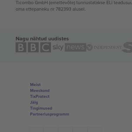
Ticombo GmbH (emettevõte) tunnustatakse ELi teadusuur
oma ettepaneku nr 782393 alusel.
Nagu nähtud uudistes
Meist
Meeskond
TixProtect
Jälg
Tingimused
Partnerlusprogramm