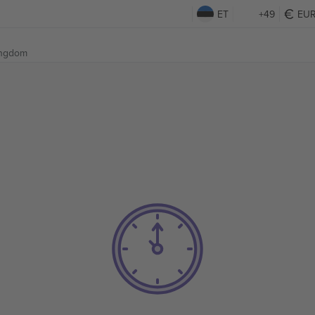
ET
+49
EU
Kingdom