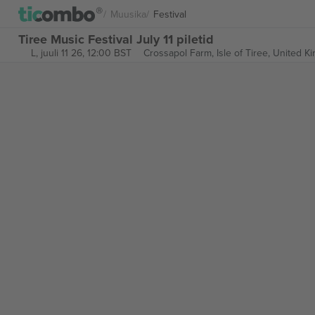
Muusika
Festival
Tiree Music Festival July 11 piletid
L, juuli 11 26, 12:00 BST
Crossapol Farm,
Isle of Tiree, United 