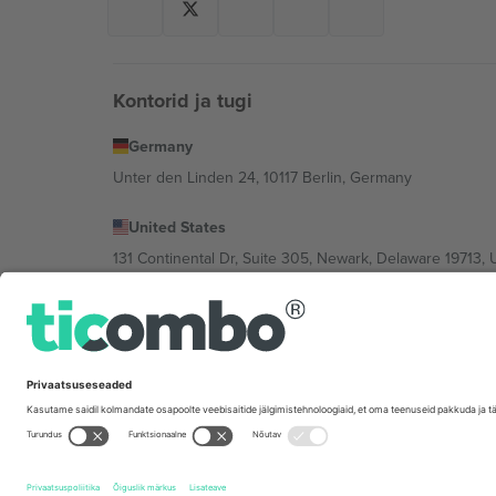
Kontorid ja tugi
Germany
Unter den Linden 24, 10117 Berlin, Germany
United States
131 Continental Dr, Suite 305, Newark, Delaware 19713, 
Bulgaria
Regus Sofia City West, bul Totleben 53-55, 1606 Sofia, B
Mexico
Av Chapultepec 360, Roma Norte, Cuauhtémoc, 06700
Platvormi pakkuja juriidiline isik võib varieeruda sõltu
Tingimused.
© 2026 Ticombo. Kõik õigused kaitstud.