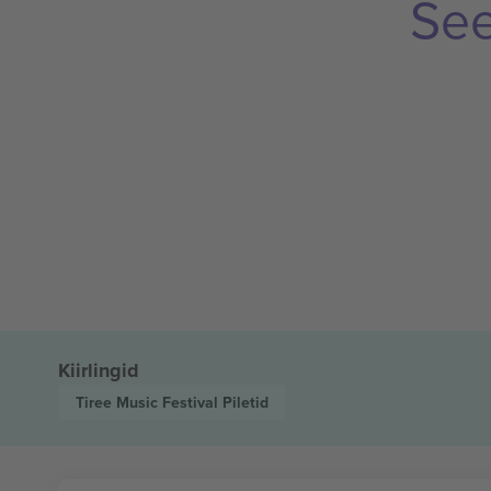
See
Kiirlingid
Tiree Music Festival
Piletid