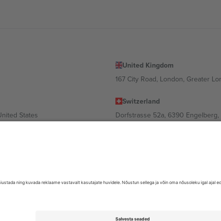
United Kingdom
167 City Road, London, Greater L
Switzerland
United States
Dorfstrasse 52a, 6390 Engelberg, 
United Arab Emirates
ulgaria
UAE Dubai Silicon Oasis, DDP Buil
 Ciudad de México, CDMX, Mexico
valt asukohast, sündmusest ja/või domeenist. Detailide jaoks vaata konkre