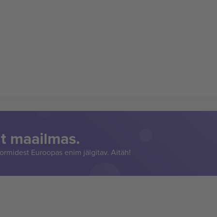
t maailmas.
rmidest Euroopas enim jälgitav. Aitäh!