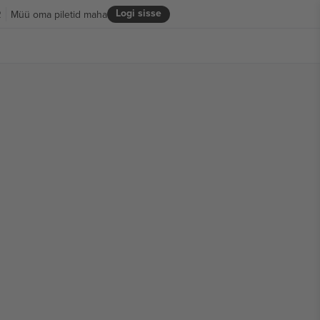
Logi sisse
R
Müü oma piletid maha