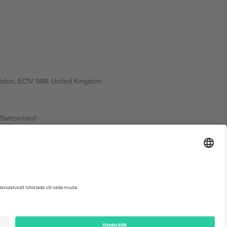
ondon, EC1V 1AW, United Kingdom
Switzerland
ding A1, Office 302, Dubai, United Arab Emirates
etse sündmuse lehte, impressumit ja tingimusi.,
Jälg
ja