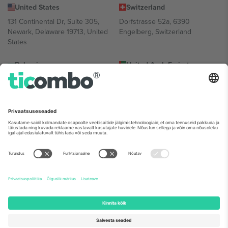
United States
Switzerland
131 Continental Dr, Suite 305,
Dorfstrasse 52a, 6390
Newark, Delaware 19713, United
Engelberg, Switzerland
States
Bulgaria
United Arab Emirates
Regus Sofia City West, bul
UAE Dubai Silicon Oasis, DDP
Totleben 53-55, 1606 Sofia,
Building A1, Office 302, Dubai,
Bulgaria
United Arab Emirates
Mexico
Av Chapultepec 360, Roma
Norte, Cuauhtémoc, 06700
Ciudad de México, CDMX,
Mexico
Platvormi pakkuja juriidiline isik võib varieeruda sõltuvalt asukohast,
sündmusest ja/või domeenist. Detailide jaoks vaata konkreetse
sündmuse lehte, impressumit ja tingimusi.,
Jälg
ja
Tingimused.
©
2026 Ticombo. Kõik õigused kaitstud.