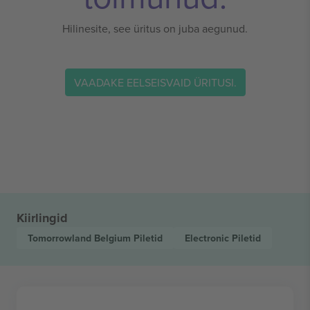
Hilinesite, see üritus on juba aegunud.
VAADAKE EELSEISVAID ÜRITUSI.
Kiirlingid
Tomorrowland Belgium
Piletid
Electronic
Piletid