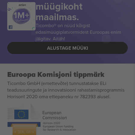
müügikoht
AITÄH!
maailmas.
Ticombo® on nüüd kõigist
edasimüügiplatvormidest Euroopas enim
jälgitav. Aitäh!
ALUSTAGE MÜÜKI
Euroopa Komisjoni tippmärk
Ticombo GmbH (emettevõte) tunnustatakse ELi
teadusuuringute ja innovatsiooni rahastamisprogrammis
Horisont 2020 oma ettepaneku nr 782393 alusel.