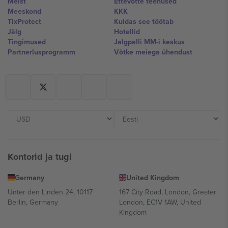
Meist
Ettevõtte teenused
Meeskond
KKK
TixProtect
Kuidas see töötab
Jälg
Hotellid
Tingimused
Jalgpalli MM-i keskus
Partnerlusprogramm
Võtke meiega ühendust
Kontorid ja tugi
Germany
United Kingdom
Unter den Linden 24, 10117
167 City Road, London, Greater
Berlin, Germany
London, EC1V 1AW, United
Kingdom