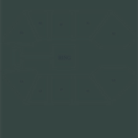
RC
RB
RV
RA
RD
RING
LD
LA
LV
LB
LC