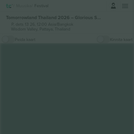
Logi sisse
Muusika
Festival
Tomorrowland Thailand 2026 – Glorious Sunday Pass piletid
P, dets 13 26, 12:00 Asia/Bangkok
Wisdom Valley,
Pattaya, Thailand
Peida kaart
Kinnita kaart