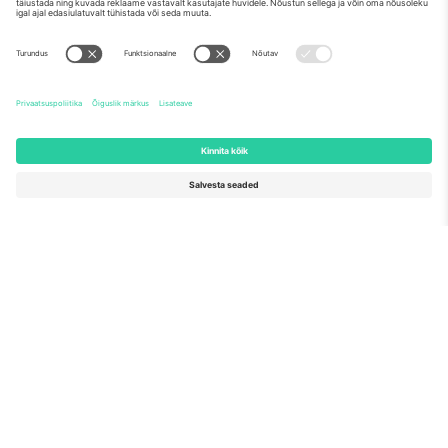
Meist
Ettevõtte teenused
Meeskond
KKK
TixProtect
Kuidas see töötab
Jälg
Hotellid
Tingimused
Jalgpalli MM-i keskus
Partnerlusprogramm
Võtke meiega ühendust
Kontorid ja tugi
Germany
United Kingdom
Unter den Linden 24, 10117
167 City Road, London, Greater
Berlin, Germany
London, EC1V 1AW, United