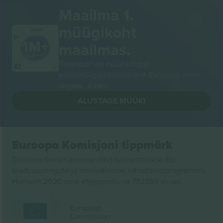
Maailma 1.
müügikoht
AITÄH!
maailmas.
Ticombo® on nüüd kõigist
edasimüügiplatvormidest Euroopas enim
jälgitav. Aitäh!
ALUSTAGE MÜÜKI
Euroopa Komisjoni tippmärk
Ticombo GmbH (emettevõte) tunnustatakse ELi
teadusuuringute ja innovatsiooni rahastamisprogrammis
Horisont 2020 oma ettepaneku nr 782393 alusel.