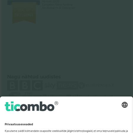
Nagu nähtud uudistes