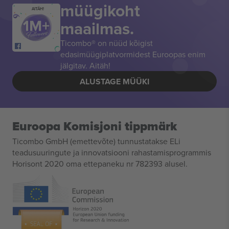
müügikoht
AITÄH!
maailmas.
Ticombo® on nüüd kõigist
edasimüügiplatvormidest Euroopas enim
jälgitav. Aitäh!
ALUSTAGE MÜÜKI
Euroopa Komisjoni tippmärk
Ticombo GmbH (emettevõte) tunnustatakse ELi
teadusuuringute ja innovatsiooni rahastamisprogrammis
Horisont 2020 oma ettepaneku nr 782393 alusel.