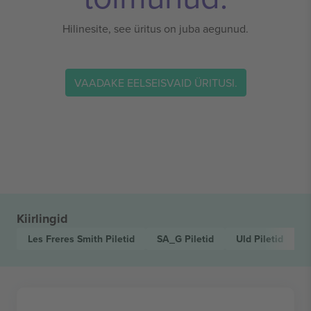
Hilinesite, see üritus on juba aegunud.
VAADAKE EELSEISVAID ÜRITUSI.
Kiirlingid
Les Freres Smith
Piletid
SA_G
Piletid
Uld
Piletid
T