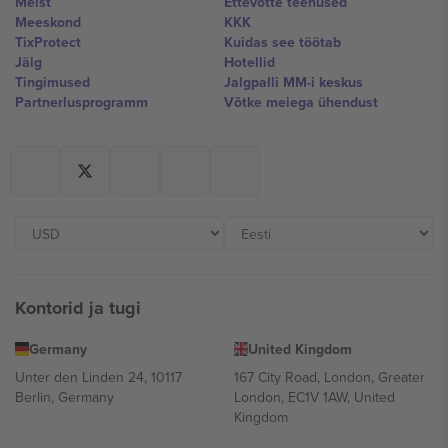
Meist
Ettevõtte teenused
Meeskond
KKK
TixProtect
Kuidas see töötab
Jälg
Hotellid
Tingimused
Jalgpalli MM-i keskus
Partnerlusprogramm
Võtke meiega ühendust
Kontorid ja tugi
Germany
United Kingdom
Unter den Linden 24, 10117
167 City Road, London, Greater
Berlin, Germany
London, EC1V 1AW, United
Kingdom