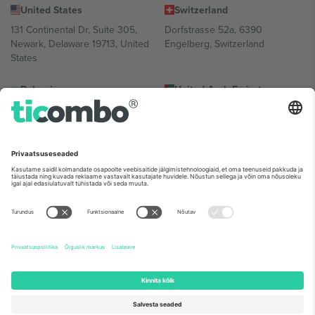
United States
Switzerland
131 Continental Dr, Suite 305,
Dorfstrasse 52a, 6390
Newark, Delaware 19713, United
Engelberg, Switzerland
States
Bulgaria
United Arab Emirates
Regus Sofia City West, bul
UAE Dubai Silicon Oasis, DDP
Totleben 53-55, 1606 Sofia,
Building A1, Office 302, Dubai,
Bulgaria
United Arab Emirates
Mexico
Av Chapultepec 360, Roma
Norte, Cuauhtémoc, 06700
Ciudad de México, CDMX,
Mexico
Platvormi pakkuja juriidiline isik võib varieeruda sõltuvalt asukohast,
sündmusest ja/või domeenist. Detailide jaoks vaata konkreetse
sündmuse lehte, impressumit ja tingimusi.,
Jälg
ja
Tingimused.
©
2026 Ticombo. Kõik õigused kaitstud.