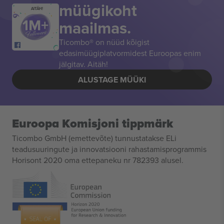
müügikoht
AITÄH!
maailmas.
Ticombo® on nüüd kõigist
edasimüügiplatvormidest Euroopas enim
jälgitav. Aitäh!
ALUSTAGE MÜÜKI
Euroopa Komisjoni tippmärk
Ticombo GmbH (emettevõte) tunnustatakse ELi
teadusuuringute ja innovatsiooni rahastamisprogrammis
Horisont 2020 oma ettepaneku nr 782393 alusel.