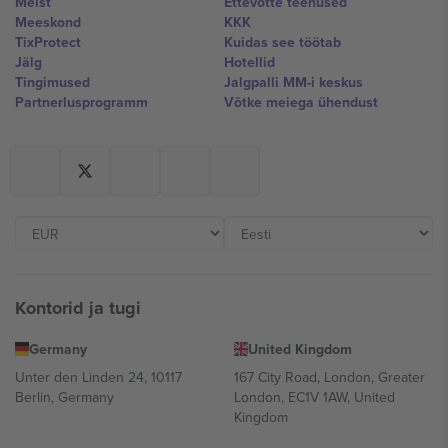
Meist
Ettevõtte teenused
Meeskond
KKK
TixProtect
Kuidas see töötab
Jälg
Hotellid
Tingimused
Jalgpalli MM-i keskus
Partnerlusprogramm
Võtke meiega ühendust
Kontorid ja tugi
Germany
United Kingdom
Unter den Linden 24, 10117
167 City Road, London, Greater
Berlin, Germany
London, EC1V 1AW, United
Kingdom