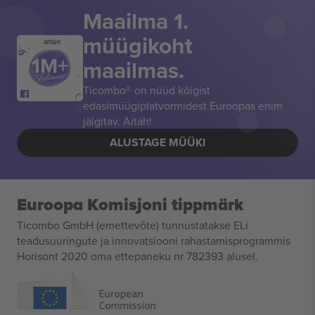
Maailma 1.
müügikoht
AITÄH!
maailmas.
Ticombo® on nüüd kõigist
edasimüügiplatvormidest Euroopas enim
jälgitav. Aitäh!
ALUSTAGE MÜÜKI
Euroopa Komisjoni tippmärk
Ticombo GmbH (emettevõte) tunnustatakse ELi
teadusuuringute ja innovatsiooni rahastamisprogrammis
Horisont 2020 oma ettepaneku nr 782393 alusel.