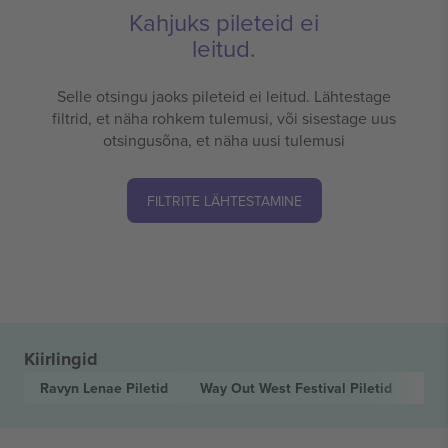
Kahjuks pileteid ei
leitud.
Selle otsingu jaoks pileteid ei leitud. Lähtestage
filtrid, et näha rohkem tulemusi, või sisestage uus
otsingusõna, et näha uusi tulemusi
FILTRITE LÄHTESTAMINE
Kiirlingid
Ravyn Lenae
Piletid
Way Out West Festival
Piletid
Rn