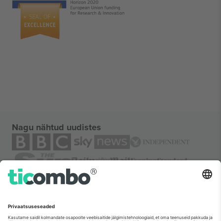
Nagu nähtud uudistes