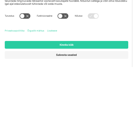
Meist
Ettevõtte teenused
Meeskond
KKK
TixProtect
Kuidas see töötab
Jälg
Hotellid
Tingimused
Jalgpalli MM-i keskus
Partnerlusprogramm
Võtke meiega ühendust
Kontorid ja tugi
Germany
United Kingdom
Unter den Linden 24, 10117
167 City Road, London, Greater
Berlin, Germany
London, EC1V 1AW, United