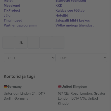
Meist
Ettevõtte teenused
Meeskond
KKK
TixProtect
Kuidas see töötab
Jälg
Hotellid
Tingimused
Jalgpalli MM-i keskus
Partnerlusprogramm
Võtke meiega ühendust
Kontorid ja tugi
Germany
United Kingdom
Unter den Linden 24, 10117
167 City Road, London, Greater
Berlin, Germany
London, EC1V 1AW, United
Kingdom