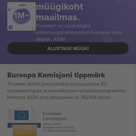
müügikoht
AITÄH!
maailmas.
Ticombo® on nüüd kõigist
edasimüügiplatvormidest Euroopas enim
jälgitav. Aitäh!
ALUSTAGE MÜÜKI
Euroopa Komisjoni tippmärk
Ticombo GmbH (emettevõte) tunnustatakse ELi
teadusuuringute ja innovatsiooni rahastamisprogrammis
Horisont 2020 oma ettepaneku nr 782393 alusel.