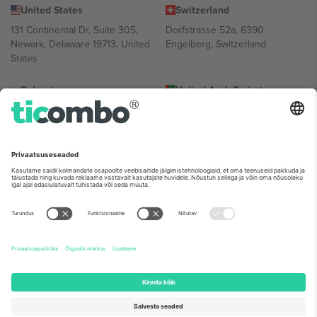
United States
Switzerland
131 Continental Dr, Suite 305,
Dorfstrasse 52a, 6390
Newark, Delaware 19713, United
Engelberg, Switzerland
States
Bulgaria
United Arab Emirates
Regus Sofia City West, bul
UAE Dubai Silicon Oasis, DDP
Totleben 53-55, 1606 Sofia,
Building A1, Office 302, Dubai,
Bulgaria
United Arab Emirates
Mexico
Av Chapultepec 360, Roma
Norte, Cuauhtémoc, 06700
Ciudad de México, CDMX,
Mexico
Platvormi pakkuja juriidiline isik võib varieeruda sõltuvalt asukohast,
sündmusest ja/või domeenist. Detailide jaoks vaata konkreetse
sündmuse lehte, impressumit ja tingimusi.,
Jälg
ja
Tingimused.
©
2026 Ticombo. Kõik õigused kaitstud.