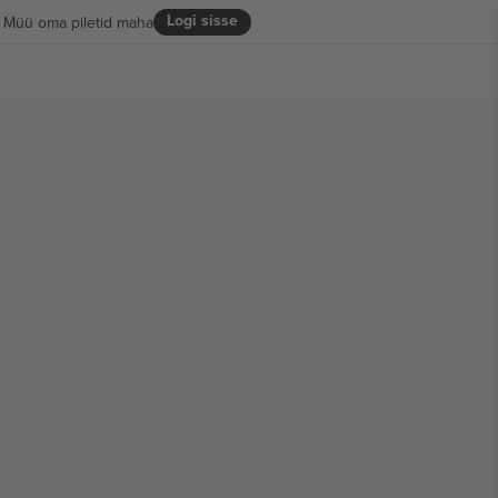
Logi sisse
Müü oma piletid maha