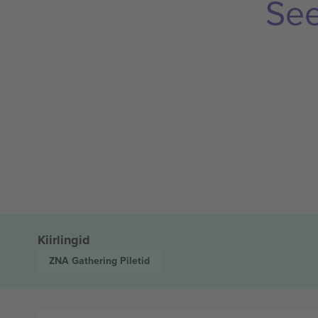
See
Kiirlingid
ZNA Gathering
Piletid