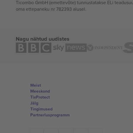
Ticombo GmbH (emettevõte) tunnustatakse ELi teadusuur
oma ettepaneku nr 782393 alusel.
Nagu nähtud uudistes
Meist
Meeskond
TixProtect
Jälg
Tingimused
Partnerlusprogramm