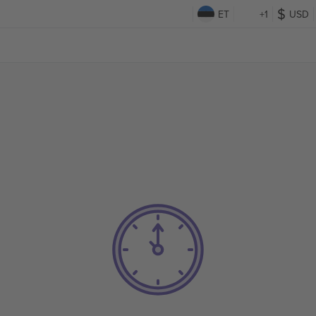
ET
+1
USD