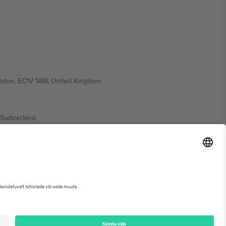
ondon, EC1V 1AW, United Kingdom
Switzerland
ding A1, Office 302, Dubai, United Arab Emirates
etse sündmuse lehte, impressumit ja tingimusi.,
Jälg
ja