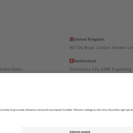
United Kingdom
167 City Road, London, Greater L
Switzerland
United States
Dorfstrasse 52a, 6390 Engelberg, 
United Arab Emirates
ulgaria
UAE Dubai Silicon Oasis, DDP Buil
 Ciudad de México, CDMX, Mexico
valt asukohast, sündmusest ja/või domeenist. Detailide jaoks vaata konkre