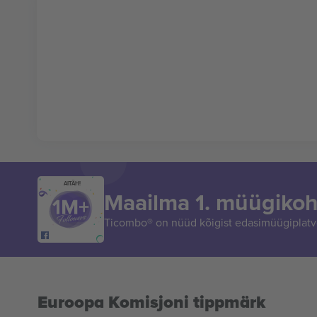
AITÄH!
Maailma 1. müügikoh
Ticombo® on nüüd kõigist edasimüügiplatvo
Euroopa Komisjoni tippmärk