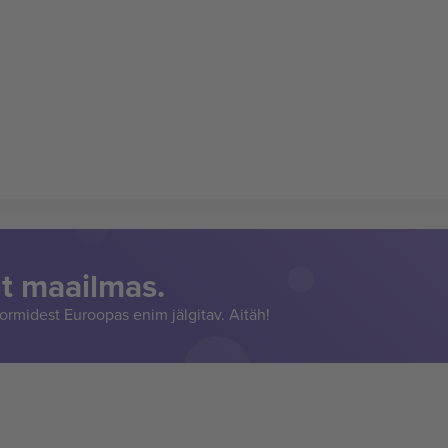
t maailmas.
rmidest Euroopas enim jälgitav. Aitäh!