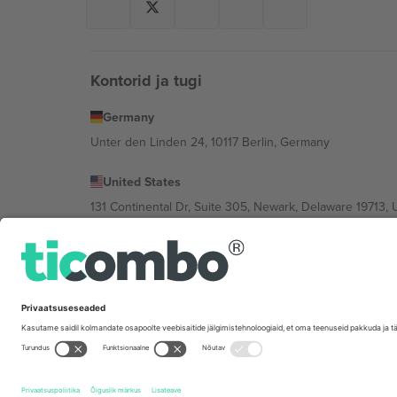
Kontorid ja tugi
Germany
Unter den Linden 24, 10117 Berlin, Germany
United States
131 Continental Dr, Suite 305, Newark, Delaware 19713, 
Bulgaria
Regus Sofia City West, bul Totleben 53-55, 1606 Sofia, B
Mexico
Av Chapultepec 360, Roma Norte, Cuauhtémoc, 06700
Platvormi pakkuja juriidiline isik võib varieeruda sõltu
Tingimused.
© 2026 Ticombo. Kõik õigused kaitstud.