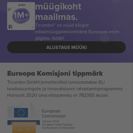
müügikoht
AITÄH!
maailmas.
Ticombo® on nüüd kõigist
edasimüügiplatvormidest Euroopas enim
jälgitav. Aitäh!
ALUSTAGE MÜÜKI
Euroopa Komisjoni tippmärk
Ticombo GmbH (emettevõte) tunnustatakse ELi
teadusuuringute ja innovatsiooni rahastamisprogrammis
Horisont 2020 oma ettepaneku nr 782393 alusel.