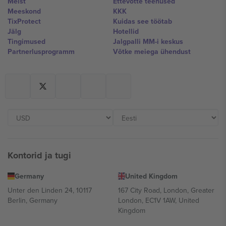
Meist
Ettevõtte teenused
Meeskond
KKK
TixProtect
Kuidas see töötab
Jälg
Hotellid
Tingimused
Jalgpalli MM-i keskus
Partnerlusprogramm
Võtke meiega ühendust
Kontorid ja tugi
Germany
United Kingdom
Unter den Linden 24, 10117
167 City Road, London, Greater
Berlin, Germany
London, EC1V 1AW, United
Kingdom