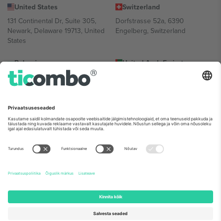
United States
Switzerland
131 Continental Dr, Suite 305,
Dorfstrasse 52a, 6390
Newark, Delaware 19713, United
Engelberg, Switzerland
States
Bulgaria
United Arab Emirates
Regus Sofia City West, bul
UAE Dubai Silicon Oasis, DDP
Totleben 53-55, 1606 Sofia,
Building A1, Office 302, Dubai,
Bulgaria
United Arab Emirates
Mexico
Av Chapultepec 360, Roma
Norte, Cuauhtémoc, 06700
Ciudad de México, CDMX,
Mexico
Platvormi pakkuja juriidiline isik võib varieeruda sõltuvalt asukohast,
sündmusest ja/või domeenist. Detailide jaoks vaata konkreetse
sündmuse lehte, impressumit ja tingimusi.,
Jälg
ja
Tingimused.
©
2026 Ticombo. Kõik õigused kaitstud.