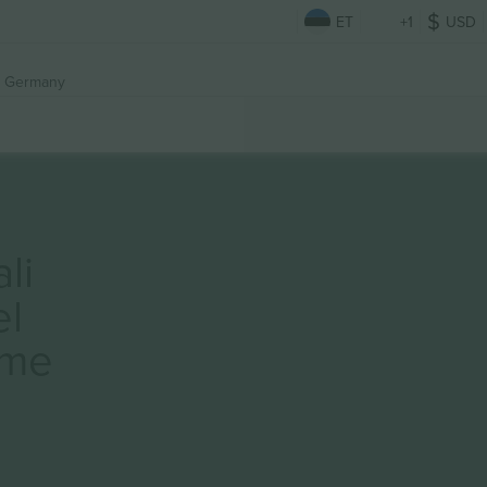
ET
+1
USD
, Germany
li
el
ame