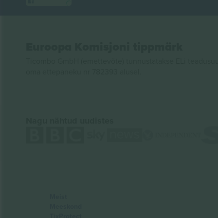
Euroopa Komisjoni tippmärk
Ticombo GmbH (emettevõte) tunnustatakse ELi teadusuur
oma ettepaneku nr 782393 alusel.
Nagu nähtud uudistes
Meist
Meeskond
TixProtect