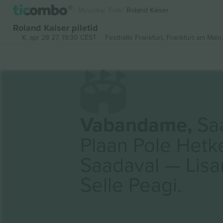
Muusika
Folk
Roland Kaiser
Roland Kaiser piletid
K, apr 28 27, 19:30 CEST
Festhalle Frankfurt,
Frankfurt am Main
Vabandame,
Saa
Plaan Pole Hetk
Saadaval — Lis
Selle Peagi.