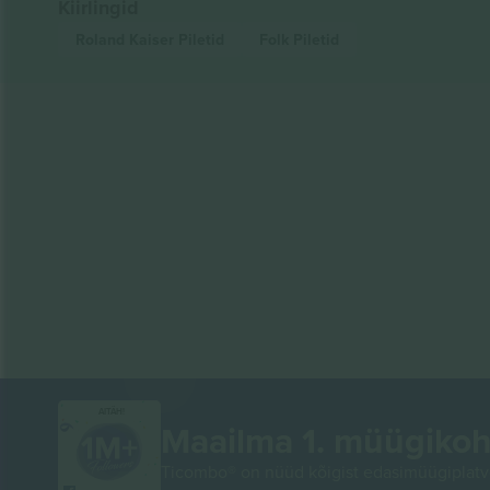
Kiirlingid
Roland Kaiser
Piletid
Folk
Piletid
AITÄH!
Maailma 1. müügikoh
Ticombo® on nüüd kõigist edasimüügiplatvo