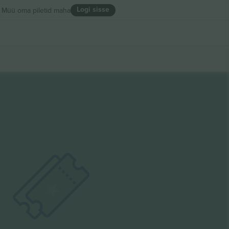
Logi sisse
Müü oma piletid maha