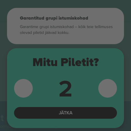
Garantitud grupi istumiskohad
Garantime grupi istumiskohad – kõik teie tellimuses
olevad piletid jäävad kokku.
Mitu Piletit?
2
JÄTKA
t maailmas.
rmidest Euroopas enim jälgitav. Aitäh!