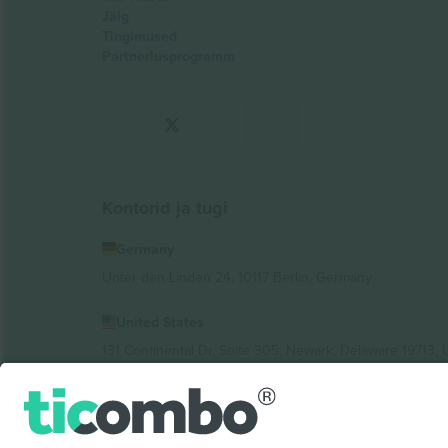
Jälg
Tingimused
Partnerlusprogramm
Kontorid ja tugi
Germany
Unter den Linden 24, 10117 Berlin, Germany
United States
131 Continental Dr, Suite 305, Newark, Delaware 19713, 
Bulgaria
Regus Sofia City West, bul Totleben 53-55, 1606 Sofia, B