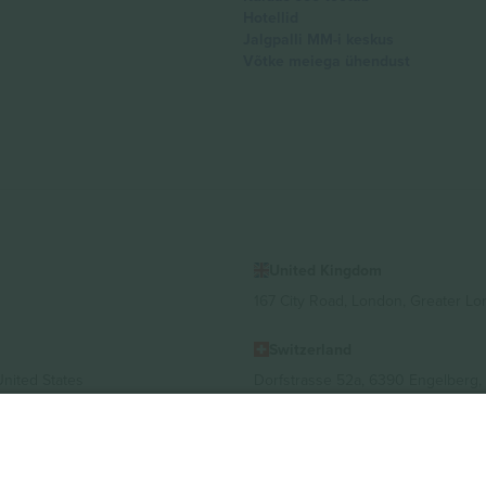
Hotellid
Jalgpalli MM-i keskus
Võtke meiega ühendust
United Kingdom
167 City Road, London, Greater L
Switzerland
United States
Dorfstrasse 52a, 6390 Engelberg, 
United Arab Emirates
ulgaria
UAE Dubai Silicon Oasis, DDP Buil