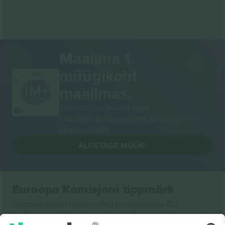
Maailma 1.
müügikoht
AITÄH!
maailmas.
Ticombo® on nüüd kõigist
edasimüügiplatvormidest Euroopas enim
jälgitav. Aitäh!
ALUSTAGE MÜÜKI
Euroopa Komisjoni tippmärk
Ticombo GmbH (emettevõte) tunnustatakse ELi
teadusuuringute ja innovatsiooni rahastamisprogrammis