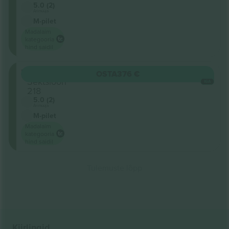
5.0 (2)
Ärimüüja
M-pilet
Madalaim
kategooria
hind saidil
Unterrang
OSTA
376 €
Sektsioon
IGA
218
5.0 (2)
Ärimüüja
M-pilet
Madalaim
kategooria
hind saidil
Tulemuste lõpp
Kiirlingid