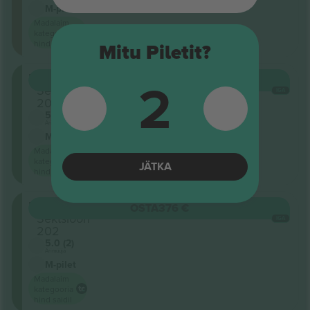
M-pilet
Madalaim
kategooria
hind saidil
Mitu Piletit?
2
Unterrang
OSTA
376 €
Sektsioon
IGA
203
5.0 (2)
Ärimüüja
M-pilet
Madalaim
kategooria
JÄTKA
hind saidil
Unterrang
OSTA
376 €
Sektsioon
IGA
202
5.0 (2)
Ärimüüja
M-pilet
Madalaim
kategooria
hind saidil