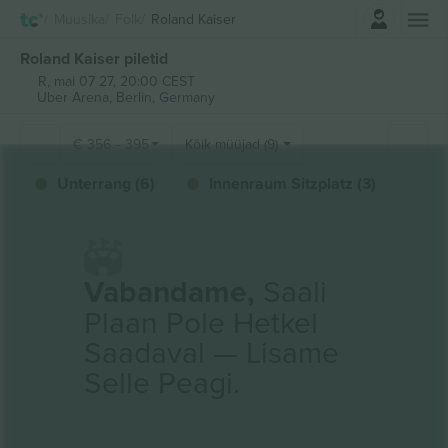
Logi sisse
Muusika
Folk
Roland Kaiser
Roland Kaiser piletid
R, mai 07 27, 20:00 CEST
Uber Arena,
Berlin, Germany
€
356
-
395
Kõik müüjad (9)
Unterrang (6)
Innenraum Sitzplatz (3)
Vabandame,
Saali
Plaan Pole Hetkel
Saadaval — Lisame
Selle Peagi.