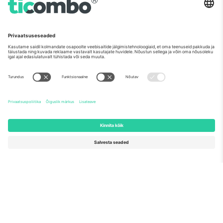
Horisont 2020 oma ettepaneku nr 782393 alusel.
Nagu nähtud uudistes