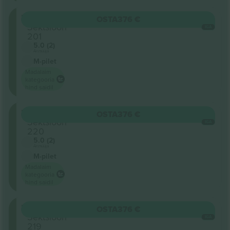
Unterrang
OSTA
376 €
Sektsioon
IGA
201
5.0 (2)
Ärimüüja
M-pilet
Madalaim
kategooria
hind saidil
Unterrang
OSTA
376 €
Sektsioon
IGA
220
5.0 (2)
Ärimüüja
M-pilet
Madalaim
kategooria
hind saidil
Unterrang
OSTA
376 €
Sektsioon
IGA
219