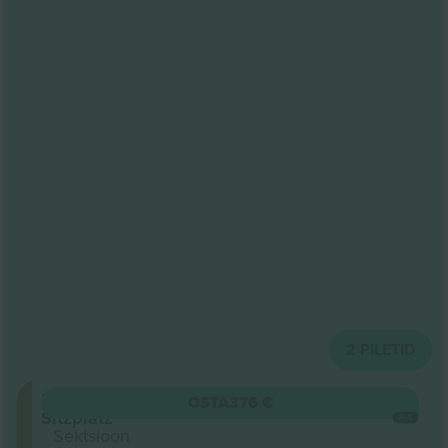
2
PILETID
Innenraum
OSTA
376 €
Sitzplatz
IGA
Sektsioon