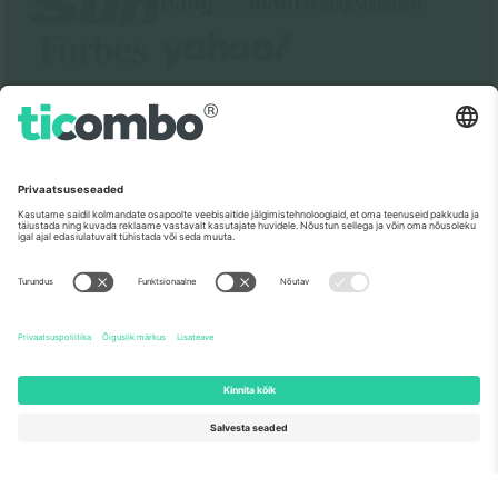
Meist
Ettevõtte teenused
Meeskond
KKK
TixProtect
Kuidas see töötab
Jälg
Hotellid
Tingimused
Jalgpalli MM-i keskus
Partnerlusprogramm
Võtke meiega ühendust