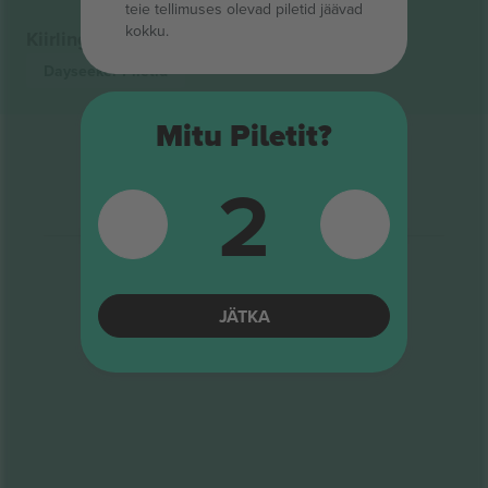
teie tellimuses olevad piletid jäävad
kokku.
Kiirlingid
Dayseeker
Piletid
Mitu Piletit?
2
JÄTKA