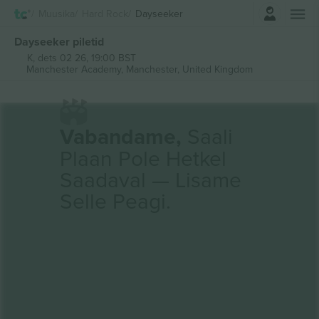
Logi sisse
Muusika
Hard Rock
Dayseeker
Dayseeker piletid
K, dets 02 26, 19:00 BST
Manchester Academy,
Manchester, United Kingdom
Vabandame,
Saali
Plaan Pole Hetkel
Saadaval — Lisame
Selle Peagi.