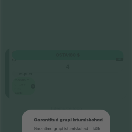
Üldine
OSTA
180 $
sissepääs
IGA
4
Ärimüüja
M-pilet
Madalaim
ürituse
hind
saidil
Tulemuste lõpp
Garantitud grupi istumiskohad
Garantime grupi istumiskohad – kõik