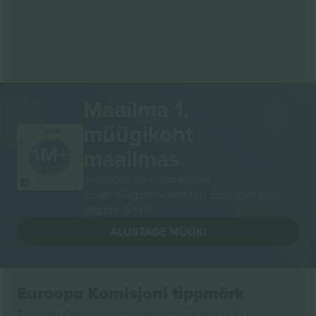
Maailma 1.
müügikoht
AITÄH!
maailmas.
Ticombo® on nüüd kõigist
edasimüügiplatvormidest Euroopas enim
jälgitav. Aitäh!
ALUSTAGE MÜÜKI
Euroopa Komisjoni tippmärk
Ticombo GmbH (emettevõte) tunnustatakse ELi