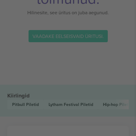
Hilinesite, see üritus on juba aegunud.
VAADAKE EELSEISVAID ÜRITUSI.
Kiirlingid
Pitbull
Piletid
Lytham Festival
Piletid
Hip-hop
Piletid