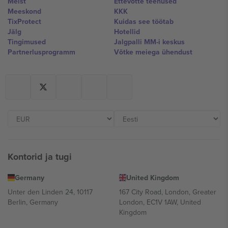
Meist
Ettevõtte teenused
Meeskond
KKK
TixProtect
Kuidas see töötab
Jälg
Hotellid
Tingimused
Jalgpalli MM-i keskus
Partnerlusprogramm
Võtke meiega ühendust
Kontorid ja tugi
Germany
United Kingdom
Unter den Linden 24, 10117
167 City Road, London, Greater
Berlin, Germany
London, EC1V 1AW, United
Kingdom