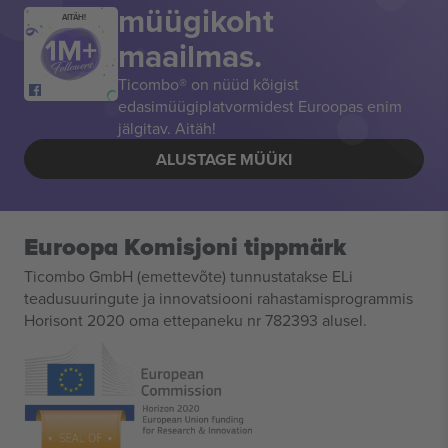
müügikoht
AITÄH!
maailmas.
Ticombo® on nüüd kõigist
edasimüügiplatvormidest Euroopas enim
jälgitav. Aitäh!
ALUSTAGE MÜÜKI
Euroopa Komisjoni tippmärk
Ticombo GmbH (emettevõte) tunnustatakse ELi
teadusuuringute ja innovatsiooni rahastamisprogrammis
Horisont 2020 oma ettepaneku nr 782393 alusel.