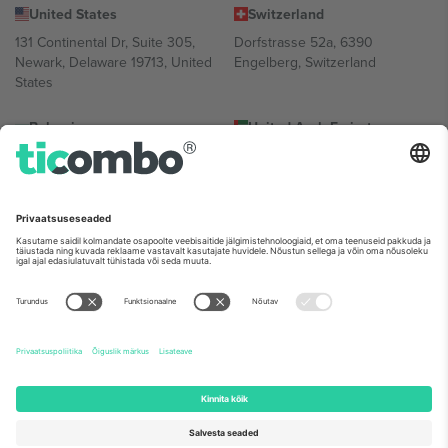
United States
Switzerland
131 Continental Dr, Suite 305,
Dorfstrasse 52a, 6390
Newark, Delaware 19713, United
Engelberg, Switzerland
States
Bulgaria
United Arab Emirates
Regus Sofia City West, bul
UAE Dubai Silicon Oasis, DDP
Totleben 53-55, 1606 Sofia,
Building A1, Office 302, Dubai,
Bulgaria
United Arab Emirates
Mexico
Av Chapultepec 360, Roma
Norte, Cuauhtémoc, 06700
Ciudad de México, CDMX,
Mexico
Platvormi pakkuja juriidiline isik võib varieeruda sõltuvalt asukohast,
sündmusest ja/või domeenist. Detailide jaoks vaata konkreetse
sündmuse lehte, impressumit ja tingimusi.,
Jälg
ja
Tingimused.
©
2026 Ticombo. Kõik õigused kaitstud.