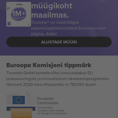
müügikoht
AITÄH!
maailmas.
Ticombo® on nüüd kõigist
edasimüügiplatvormidest Euroopas enim
jälgitav. Aitäh!
ALUSTAGE MÜÜKI
Euroopa Komisjoni tippmärk
Ticombo GmbH (emettevõte) tunnustatakse ELi
teadusuuringute ja innovatsiooni rahastamisprogrammis
Horisont 2020 oma ettepaneku nr 782393 alusel.