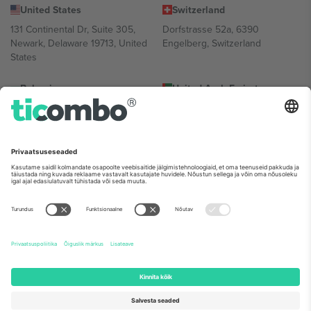
United States
Switzerland
131 Continental Dr, Suite 305,
Dorfstrasse 52a, 6390
Newark, Delaware 19713, United
Engelberg, Switzerland
States
Bulgaria
United Arab Emirates
Regus Sofia City West, bul
UAE Dubai Silicon Oasis, DDP
Totleben 53-55, 1606 Sofia,
Building A1, Office 302, Dubai,
Bulgaria
United Arab Emirates
Mexico
Av Chapultepec 360, Roma
Norte, Cuauhtémoc, 06700
Ciudad de México, CDMX,
Mexico
Platvormi pakkuja juriidiline isik võib varieeruda sõltuvalt asukohast,
sündmusest ja/või domeenist. Detailide jaoks vaata konkreetse
sündmuse lehte, impressumit ja tingimusi.,
Jälg
ja
Tingimused.
©
2026 Ticombo. Kõik õigused kaitstud.