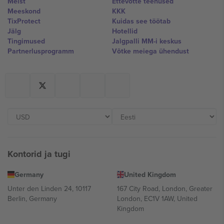
Meist
Ettevõtte teenused
Meeskond
KKK
TixProtect
Kuidas see töötab
Jälg
Hotellid
Tingimused
Jalgpalli MM-i keskus
Partnerlusprogramm
Võtke meiega ühendust
Kontorid ja tugi
Germany
United Kingdom
Unter den Linden 24, 10117
167 City Road, London, Greater
Berlin, Germany
London, EC1V 1AW, United
Kingdom