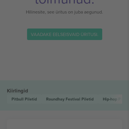
Hilinesite, see üritus on juba aegunud.
VAADAKE EELSEISVAID ÜRITUSI.
Kiirlingid
Pitbull
Piletid
Roundhay Festival
Piletid
Hip-hop
Pileti