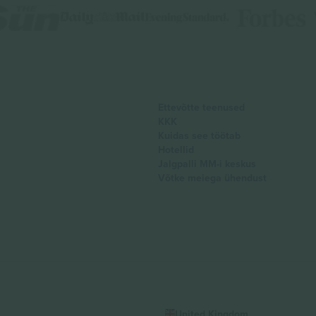
Ettevõtte teenused
KKK
Kuidas see töötab
Hotellid
Jalgpalli MM-i keskus
Võtke meiega ühendust
United Kingdom