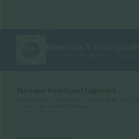
AITÄH!
Maailma 1. müügikoh
Ticombo® on nüüd kõigist edasimüügiplatvo
Euroopa Komisjoni tippmärk
Ticombo GmbH (emettevõte) tunnustatakse ELi teadusuur
oma ettepaneku nr 782393 alusel.
Nagu nähtud uudistes