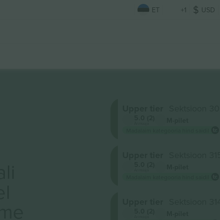
ET
+1
USD
Upper tier
Sektsioon 3
5.0 (2)
M-pilet
Ärimüüja
Madalaim kategooria hind saidil
Upper tier
Sektsioon 31
li
5.0 (2)
M-pilet
Ärimüüja
Madalaim kategooria hind saidil
el
Upper tier
Sektsioon 31
ame
5.0 (2)
M-pilet
Ärimüüja