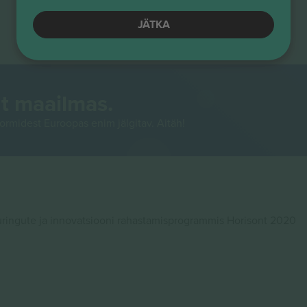
JÄTKA
t maailmas.
rmidest Euroopas enim jälgitav. Aitäh!
ingute ja innovatsiooni rahastamisprogrammis Horisont 2020