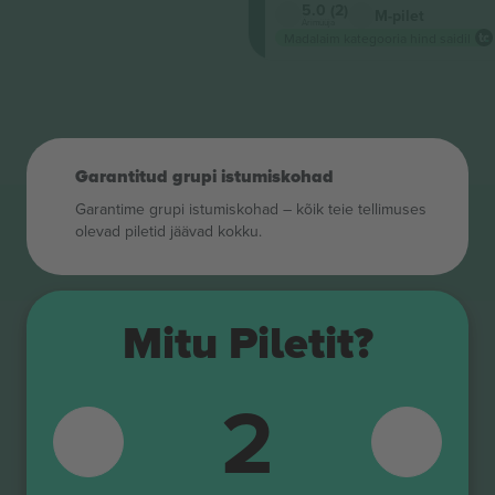
5.0 (2)
M-pilet
Ärimüüja
Madalaim kategooria hind saidil
Garantitud grupi istumiskohad
Garantime grupi istumiskohad – kõik teie tellimuses
olevad piletid jäävad kokku.
Mitu Piletit?
2