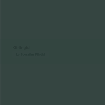
Kiirlingid
Le Sserafim
Piletid