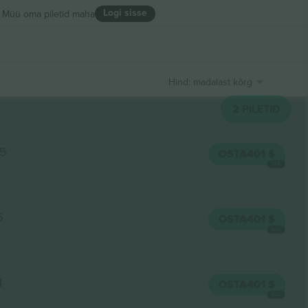
Logi sisse
Müü oma piletid maha
Hind: madalast kõrgeni
2
PILETID
05
OSTA
401 $
IGA
5
OSTA
401 $
IGA
4
OSTA
401 $
IGA