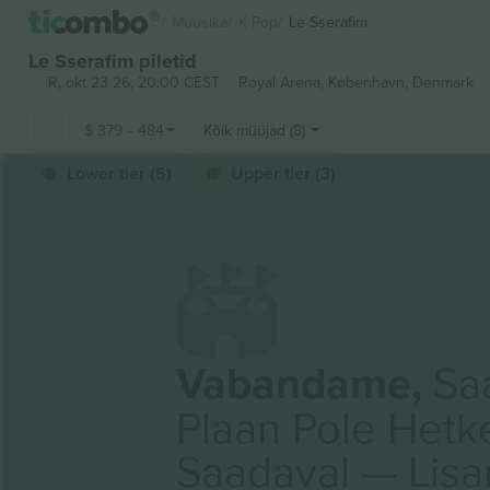
Muusika
K Pop
Le Sserafim
Le Sserafim piletid
R, okt 23 26, 20:00 CEST
Royal Arena,
København, Denmark
$
379
-
484
Kõik müüjad (8)
Lower tier (5)
Upper tier (3)
Vabandame,
Saa
Plaan Pole Hetk
Saadaval — Lis