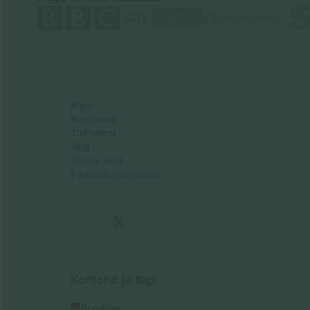
Meist
Meeskond
TixProtect
Jälg
Tingimused
Partnerlusprogramm
Kontorid ja tugi
Germany