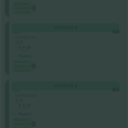
Madalaim
kategooria
hind saidil
First
OSTA
218 $
Tier
IGA
Sektsioon
120
5.0 (2)
Ärimüüja
M-pilet
Madalaim
kategooria
hind saidil
First
OSTA
218 $
Tier
IGA
Sektsioon
124
5.0 (2)
Ärimüüja
M-pilet
Madalaim
kategooria