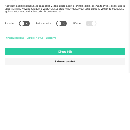
ALUSTAGE MÜÜKI
Euroopa Komisjoni tippmärk
Ticombo GmbH (emettevõte) tunnustatakse ELi
teadusuuringute ja innovatsiooni rahastamisprogrammis
Horisont 2020 oma ettepaneku nr 782393 alusel.