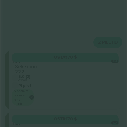
2
PILETID
Second
OSTA
170 $
Tier
IGA
Sektsioon
222
5.0 (2)
Ärimüüja
M-pilet
Madalaim
ürituse
hind
saidil
Second
OSTA
170 $
Tier
IGA