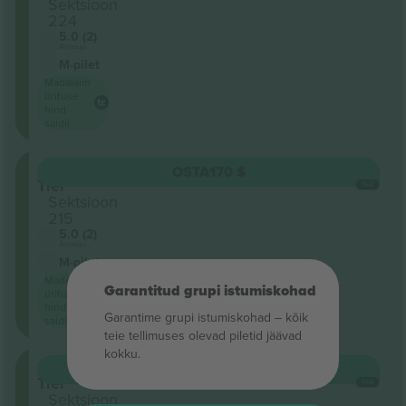
Sektsioon
224
5.0 (2)
Ärimüüja
M-pilet
Madalaim
ürituse
hind
saidil
Second
OSTA
170 $
Tier
IGA
Sektsioon
215
5.0 (2)
Ärimüüja
M-pilet
Madalaim
Garantitud grupi istumiskohad
ürituse
hind
Garantime grupi istumiskohad – kõik
saidil
teie tellimuses olevad piletid jäävad
kokku.
Second
OSTA
170 $
Tier
IGA
Sektsioon