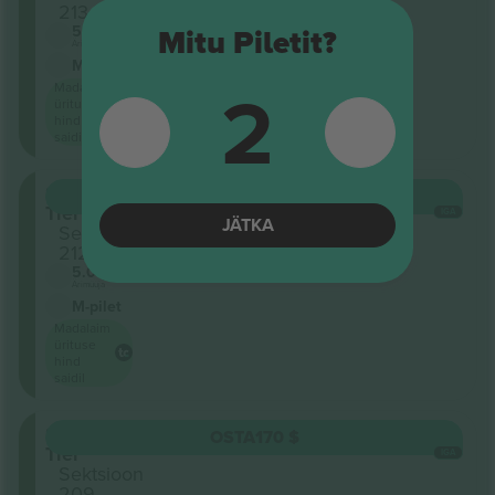
213
5.0 (2)
Mitu Piletit?
Ärimüüja
M-pilet
2
Madalaim
ürituse
hind
saidil
Second
OSTA
170 $
Tier
IGA
JÄTKA
Sektsioon
212
5.0 (2)
Ärimüüja
M-pilet
Madalaim
ürituse
hind
saidil
Second
OSTA
170 $
Tier
IGA
Sektsioon
209