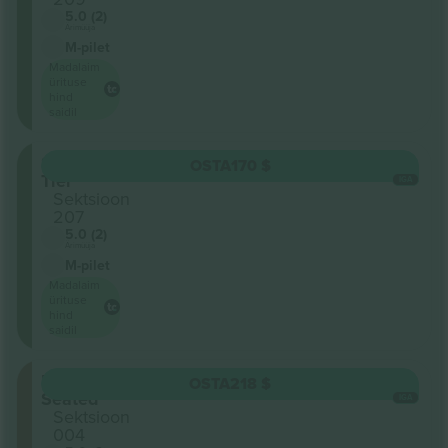
5.0 (2)
Ärimüüja
M-pilet
Madalaim
ürituse
hind
saidil
Second
OSTA
170 $
Tier
IGA
Sektsioon
207
5.0 (2)
Ärimüüja
M-pilet
Madalaim
ürituse
hind
saidil
Floor
OSTA
218 $
Seated
IGA
Sektsioon
004