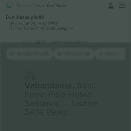
Logi sisse
Muusika
Music
Ben Mazue
Ben Mazue piletid
P, dets 06 26, 19:40 CEST
Forest National,
Brussels, Belgium
$
147
-
240
Kõik müüjad (12)
Second Tier (7)
First Tier (3)
Floor Seated
Vabandame,
Saali
Plaan Pole Hetkel
Saadaval — Lisame
Selle Peagi.