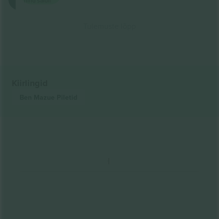
hind saidil
Tulemuste lõpp
Kiirlingid
Ben Mazue
Piletid