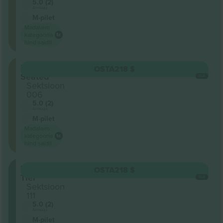
5.0 (2)
Ärimüüja
M-pilet
Madalaim
kategooria
hind saidil
Floor
OSTA
218 $
Seated
IGA
Sektsioon
006
5.0 (2)
Ärimüüja
M-pilet
Madalaim
kategooria
hind saidil
First
OSTA
218 $
Tier
IGA
Sektsioon
111
5.0 (2)
Ärimüüja
M-pilet