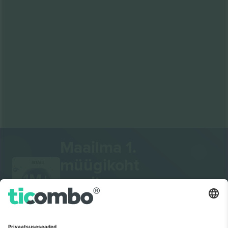
Maailma 1.
müügikoht
AITÄH!
maailmas.
Ticombo® on nüüd kõigist
edasimüügiplatvormidest Euroopas enim
jälgitav. Aitäh!