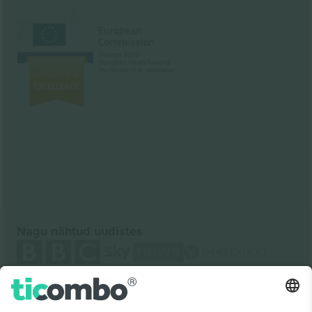
Nagu nähtud uudistes