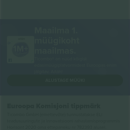
Maailma 1.
müügikoht
AITÄH!
maailmas.
Ticombo® on nüüd kõigist
edasimüügiplatvormidest Euroopas enim
jälgitav. Aitäh!
ALUSTAGE MÜÜKI
Euroopa Komisjoni tippmärk
Ticombo GmbH (emettevõte) tunnustatakse ELi
teadusuuringute ja innovatsiooni rahastamisprogrammis
Horisont 2020 oma ettepaneku nr 782393 alusel.