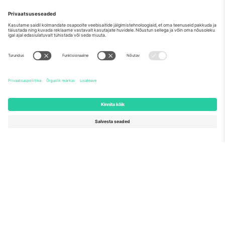
Meist
Ettevõtte teenused
Meeskond
KKK
TixProtect
Kuidas see töötab
Jälg
Hotellid
Tingimused
Jalgpalli MM-i keskus
Partnerlusprogramm
Võtke meiega ühendust
Kontorid ja tugi