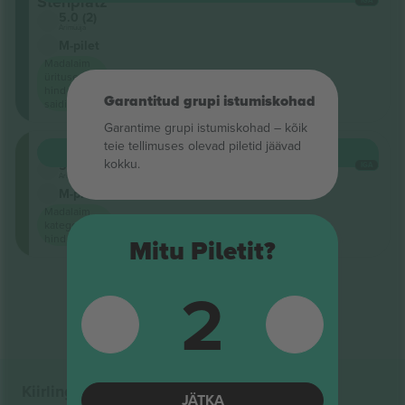
Stehplatz
IGA
5.0 (2)
Ärimüüja
M-pilet
Madalaim
ürituse
hind
Garantitud grupi istumiskohad
saidil
Garantime grupi istumiskohad – kõik
teie tellimuses olevad piletid jäävad
Galerie
OSTA
246 $
kokku.
5.0 (2)
IGA
Ärimüüja
M-pilet
Madalaim
kategooria
hind saidil
Mitu Piletit?
2
Tulemuste lõpp
Kiirlingid
JÄTKA