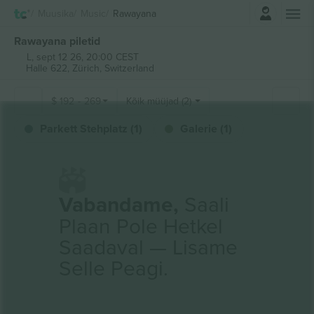
Logi sisse
Muusika
Music
Rawayana
Rawayana piletid
L, sept 12 26, 20:00 CEST
Halle 622,
Zürich, Switzerland
$
192
-
269
Kõik müüjad (2)
Parkett Stehplatz (1)
Galerie (1)
Vabandame,
Saali
Plaan Pole Hetkel
Saadaval — Lisame
Selle Peagi.