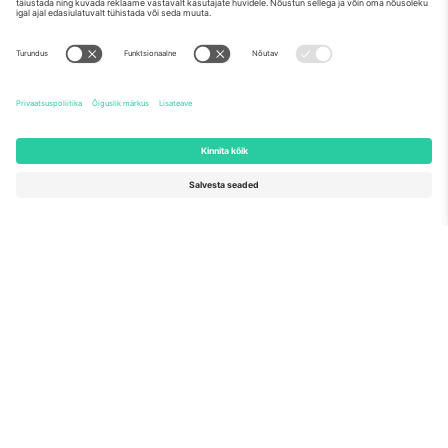
Meist
Ettevõtte teenused
Meeskond
KKK
TixProtect
Kuidas see töötab
Jälg
Hotellid
Tingimused
Jalgpalli MM-i keskus
Partnerlusprogramm
Võtke meiega ühendust
Kontorid ja tugi
Germany
United Kingdom
Unter den Linden 24, 10117
167 City Road, London, Greater
Berlin, Germany
London, EC1V 1AW, United