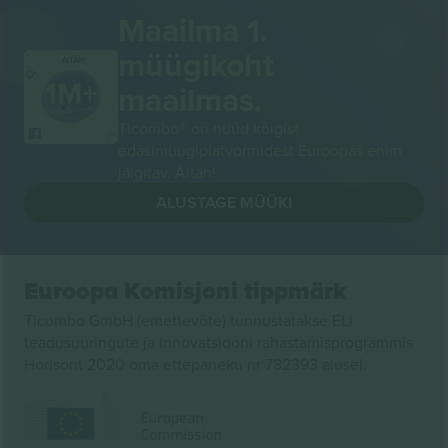
Maailma 1.
müügikoht
AITÄH!
maailmas.
Ticombo® on nüüd kõigist
edasimüügiplatvormidest Euroopas enim
jälgitav. Aitäh!
ALUSTAGE MÜÜKI
Euroopa Komisjoni tippmärk
Ticombo GmbH (emettevõte) tunnustatakse ELi
teadusuuringute ja innovatsiooni rahastamisprogrammis
Horisont 2020 oma ettepaneku nr 782393 alusel.