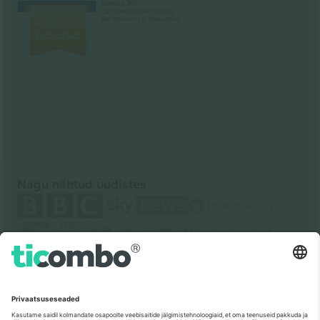
Nagu nähtud uudistes