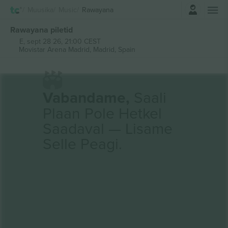
Logi sisse
Muusika
Music
Rawayana
Rawayana piletid
E, sept 28 26, 21:00 CEST
Movistar Arena Madrid,
Madrid, Spain
Vabandame,
Saali
Plaan Pole Hetkel
Saadaval — Lisame
Selle Peagi.