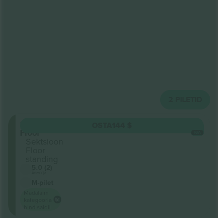
2
PILETID
Standing
OSTA
144 $
Floor
IGA
Sektsioon
Floor
standing
5.0 (2)
Ärimüüja
M-pilet
Madalaim
kategooria
hind saidil