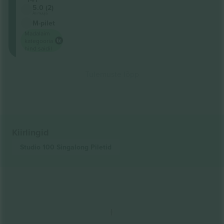
5.0 (2)
Ärimüüja
M-pilet
Madalaim
kategooria
hind saidil
Tulemuste lõpp
Kiirlingid
Studio 100 Singalong
Piletid