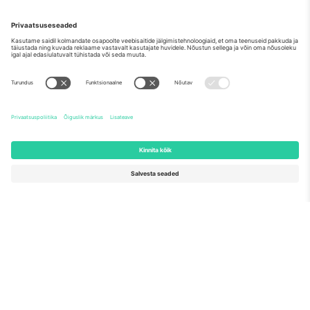
Nagu nähtud uudistes
Meist
Ettevõtte teenused
Meeskond
KKK
TixProtect
Kuidas see töötab