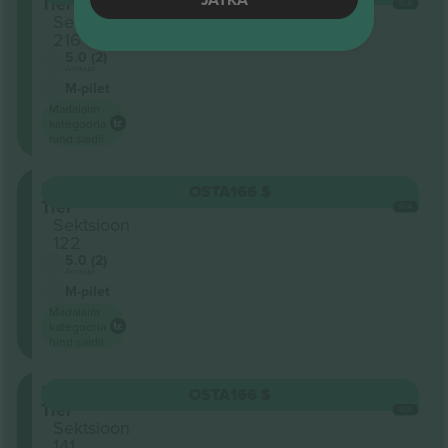
Tier
IGA
Sektsioon
216
5.0 (2)
Ärimüüja
M-pilet
Madalaim
kategooria
hind saidil
Lower
OSTA
166 $
Tier
IGA
Sektsioon
122
5.0 (2)
Ärimüüja
M-pilet
Madalaim
kategooria
hind saidil
Lower
OSTA
166 $
Tier
IGA
Sektsioon
141