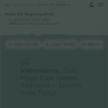
Logi sisse
Muusika
Music
Studio 100 Singalong
Studio 100 Singalong piletid
N, dets 03 26, 20:00 CEST
AFAS Dome,
Antwerpen, Belgium
$
121
-
188
Kõik müüjad (6)
Upper Tier (3)
Lower Tier (2)
Standing Fl
Vabandame,
Saali
Plaan Pole Hetkel
Saadaval — Lisame
Selle Peagi.