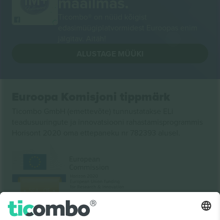
maailmas.
Ticombo® on nüüd kõigist
edasimüügiplatvormidest Euroopas enim
jälgitav. Aitäh!
ALUSTAGE MÜÜKI
Euroopa Komisjoni tippmärk
Ticombo GmbH (emettevõte) tunnustatakse ELi
teadusuuringute ja innovatsiooni rahastamisprogrammis
Horisont 2020 oma ettepaneku nr 782393 alusel.