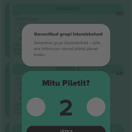
Upper
OSTA
145 $
Tier
IGA
Sektsioon
227
5.0 (2)
Ärimüüja
Garantitud grupi istumiskohad
M-pilet
Garantime grupi istumiskohad – kõik
Madalaim
teie tellimuses olevad piletid jäävad
kategooria
hind saidil
kokku.
Upper
OSTA
145 $
Tier
IGA
Sektsioon
Mitu Piletit?
218
5.0 (2)
2
Ärimüüja
M-pilet
Madalaim
kategooria
hind saidil
Upper
OSTA
145 $
JÄTKA