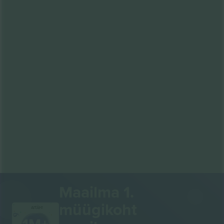
Maailma 1.
müügikoht
AITÄH!