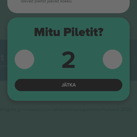
olevad piletid jäävad kokku.
Mitu Piletit?
2
t maailmas.
rmidest Euroopas enim jälgitav. Aitäh!
JÄTKA
ingute ja innovatsiooni rahastamisprogrammis Horisont 2020