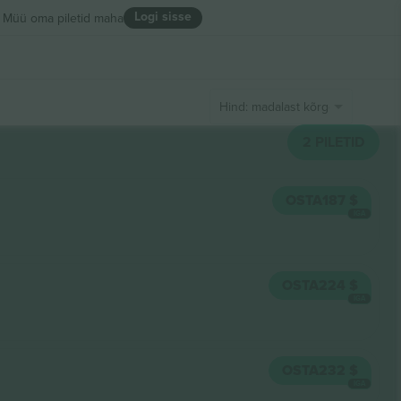
Logi sisse
Müü oma piletid maha
Hind: madalast kõrgeni
2
PILETID
OSTA
187 $
IGA
OSTA
224 $
IGA
OSTA
232 $
IGA