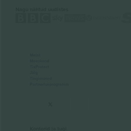
Nagu nähtud uudistes
Meist
Meeskond
TixProtect
Jälg
Tingimused
Partnerlusprogramm
Kontorid ja tugi