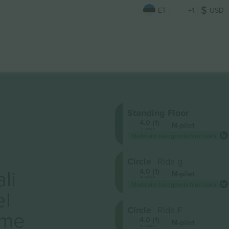
ET
+1
USD
Standing Floor
4.0 (1)
M-pilet
Ärimüüja
Madalaim kategooria hind saidil
Circle
Rida g
li
4.0 (1)
M-pilet
Ärimüüja
Madalaim kategooria hind saidil
el
Circle
Rida F
ame
4.0 (1)
M-pilet
Ärimüüja