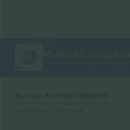
AITÄH!
Maailma 1. müügikoh
Ticombo® on nüüd kõigist edasimüügiplatvo
Euroopa Komisjoni tippmärk
Ticombo GmbH (emettevõte) tunnustatakse ELi teadusuur
oma ettepaneku nr 782393 alusel.