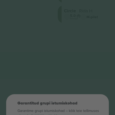
Circle
Rida H
5.0 (1)
M-pilet
Ärimüüja
Garantitud grupi istumiskohad
Garantime grupi istumiskohad – kõik teie tellimuses