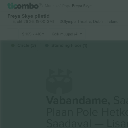
Muusika
Pop
Freya Skye
Freya Skye piletid
E, okt 26 26, 19:00 GMT
3Olympia Theatre,
Dublin, Ireland
$
165
-
418
Kõik müüjad (4)
Circle (3)
Standing Floor (1)
Vabandame,
Saa
Plaan Pole Hetk
Saadaval — Lis