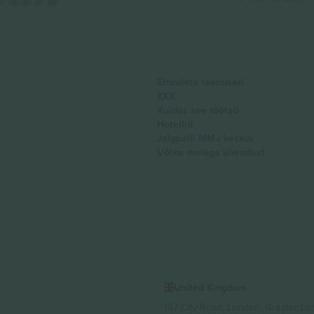
Ettevõtte teenused
KKK
Kuidas see töötab
Hotellid
Jalgpalli MM-i keskus
Võtke meiega ühendust
United Kingdom
167 City Road, London, Greater L