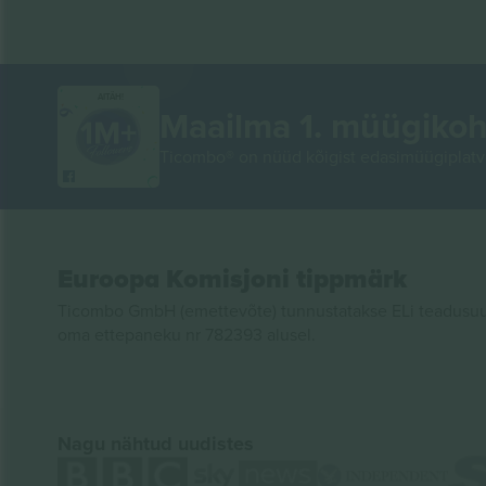
AITÄH!
Maailma 1. müügikoh
Ticombo® on nüüd kõigist edasimüügiplatvo
Euroopa Komisjoni tippmärk
Ticombo GmbH (emettevõte) tunnustatakse ELi teadusuur
oma ettepaneku nr 782393 alusel.
Nagu nähtud uudistes