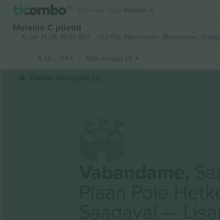
Muusika
Pop
Melanie C
Melanie C piletid
K, okt 21 26, 19:00 BST
O2 Ritz Manchester,
Manchester, Unite
$
86
-
184
Kõik müüjad (2)
Üldine sissepääs (2)
Vabandame,
Saa
Plaan Pole Hetk
Saadaval — Lis