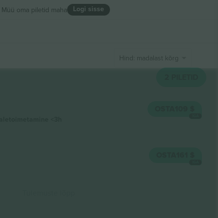
Logi sisse
Müü oma piletid maha
Hind: madalast kõrgeni
2
PILETID
OSTA
109 $
IGA
aletoimetamine
<3h
OSTA
161 $
IGA
Tulemuste lõpp