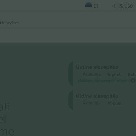
ET
+1
USD
d Kingdom
Üldine sissepääs
Ärimüüja
E-pilet
Koh
Madalaim kategooria hind saidil
Üldine sissepääs
li
Ärimüüja
M-pilet
el
ame