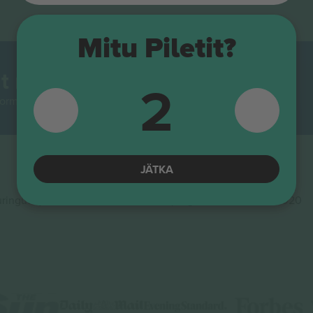
Mitu Piletit?
t maailmas.
2
rmidest Euroopas enim jälgitav. Aitäh!
JÄTKA
ingute ja innovatsiooni rahastamisprogrammis Horisont 2020