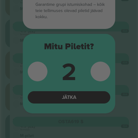
Ärimüüja
Garantime grupi istumiskohad – kõik
M-pilet
teie tellimuses olevad piletid jäävad
kokku.
Balcony
OSTA
465 $
4.5 (22)
IGA
Ärimüüja
M-pilet
Mitu Piletit?
Floor
2
OSTA
465 $
4.5 (22)
IGA
Ärimüüja
M-pilet
Floor
OSTA
465 $
4.5 (22)
IGA
JÄTKA
Ärimüüja
M-pilet
Balcony
OSTA
619 $
4.5 (22)
IGA
Ärimüüja
M-pilet