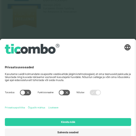
Nagu nähtud uudistes