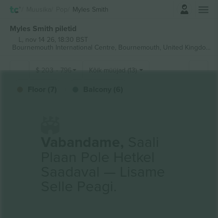
Logi sisse
Muusika
Pop
Myles Smith
Myles Smith piletid
L, nov 14 26, 18:30 BST
Bournemouth International Centre,
Bournemouth, United Kingdom
$
203
-
796
Kõik müüjad (13)
Floor (7)
Balcony (6)
Vabandame,
Saali
Plaan Pole Hetkel
Saadaval — Lisame
Selle Peagi.