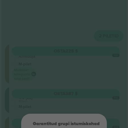
2
PILETID
Floor
OSTA
225 $
IGA
Ärimüüja
M-pilet
Madalaim
kategooria
hind saidil
Balcony
OSTA
387 $
4.5 (22)
IGA
Ärimüüja
M-pilet
Floor
OSTA
387 $
Garantitud grupi istumiskohad
4.5 (22)
IGA