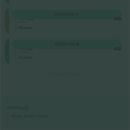
Floor
OSTA
619 $
4.5 (22)
IGA
Ärimüüja
M-pilet
Balcony
OSTA
774 $
4.5 (22)
IGA
Ärimüüja
M-pilet
Tulemuste lõpp
Kiirlingid
Myles Smith
Piletid