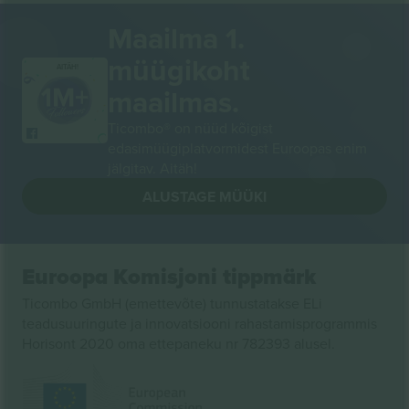
Maailma 1.
müügikoht
AITÄH!
maailmas.
Ticombo® on nüüd kõigist
edasimüügiplatvormidest Euroopas enim
jälgitav. Aitäh!
ALUSTAGE MÜÜKI
Euroopa Komisjoni tippmärk
Ticombo GmbH (emettevõte) tunnustatakse ELi
teadusuuringute ja innovatsiooni rahastamisprogrammis
Horisont 2020 oma ettepaneku nr 782393 alusel.