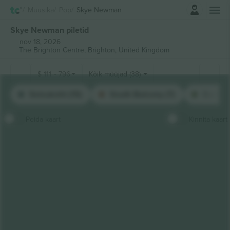
Logi sisse
Muusika
Pop
Skye Newman
Skye Newman piletid
nov 18, 2026
The Brighton Centre,
Brighton, United Kingdom
$
111
-
796
Kõik müüjad (38)
Seisukoht (15)
South Balcony (7)
East Ba
Peida kaart
Kinnita kaart