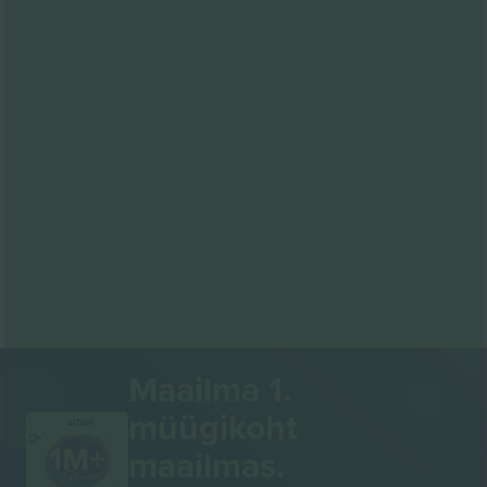
Maailma 1.
müügikoht
AITÄH!
maailmas.