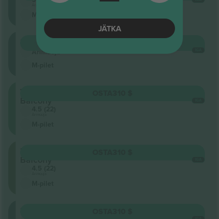
Ärimüüja
M-pilet
JÄTKA
Seisukoht
OSTA
270 $
IGA
Ärimüüja
M-pilet
West
OSTA
310 $
Balcony
IGA
4.5 (22)
Ärimüüja
M-pilet
East
OSTA
310 $
Balcony
IGA
4.5 (22)
Ärimüüja
M-pilet
Seisukoht
OSTA
310 $
4.5 (22)
IGA