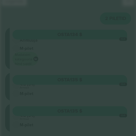
Legenda
2
PILETID
Seisukoht
OSTA
134 $
IGA
Ärimüüja
M-pilet
Madalaim
kategooria
hind saidil
Seisukoht
OSTA
135 $
4.8 (54)
IGA
Ärimüüja
M-pilet
Seisukoht
OSTA
135 $
4.8 (54)
IGA
Ärimüüja
M-pilet