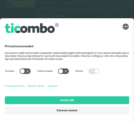
Ticombo® on nüüd kõigist
edasimüügiplatvormidest Euroopas enim
jälgitav. Aitäh!
ALUSTAGE MÜÜKI
Euroopa Komisjoni tippmärk
Ticombo GmbH (emettevõte) tunnustatakse ELi
teadusuuringute ja innovatsiooni rahastamisprogrammis
Horisont 2020 oma ettepaneku nr 782393 alusel.