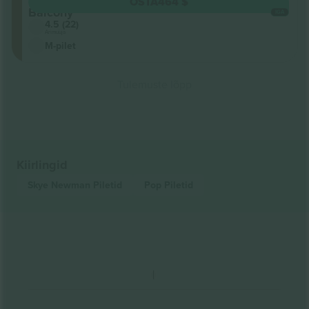
South
OSTA
464 $
Balcony
IGA
4.5 (22)
Ärimüüja
M-pilet
Tulemuste lõpp
Kiirlingid
Skye Newman
Piletid
Pop
Piletid