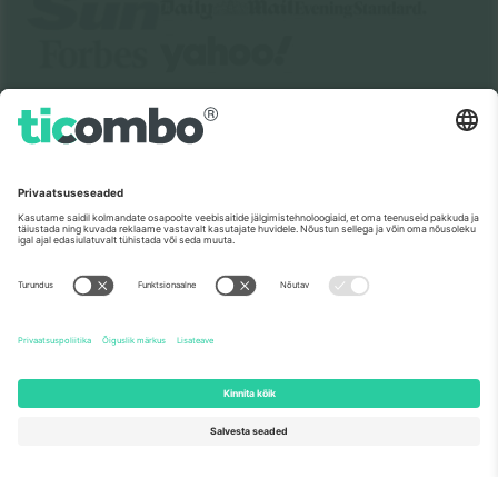
Meist
Ettevõtte teenused
Meeskond
KKK
TixProtect
Kuidas see töötab
Jälg
Hotellid
Tingimused
Jalgpalli MM-i keskus
Partnerlusprogramm
Võtke meiega ühendust