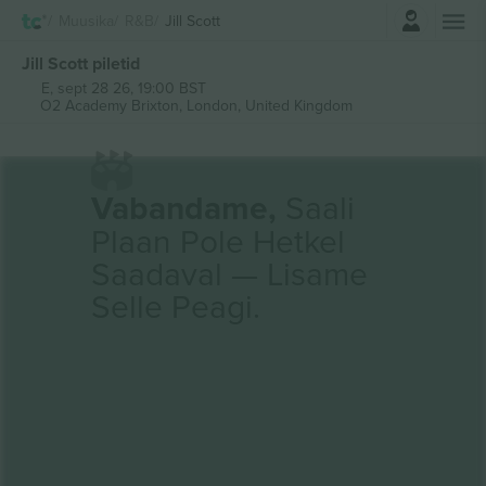
Logi sisse
Muusika
R&B
Jill Scott
Jill Scott piletid
E, sept 28 26, 19:00 BST
O2 Academy Brixton,
London, United Kingdom
Vabandame,
Saali
Plaan Pole Hetkel
Saadaval — Lisame
Selle Peagi.