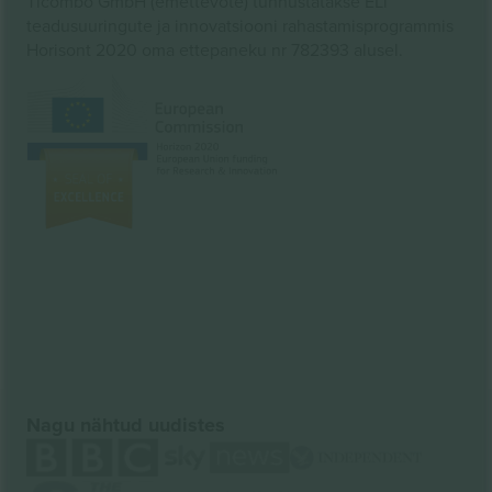
Ticombo GmbH (emettevõte) tunnustatakse ELi
teadusuuringute ja innovatsiooni rahastamisprogrammis
Horisont 2020 oma ettepaneku nr 782393 alusel.
Nagu nähtud uudistes