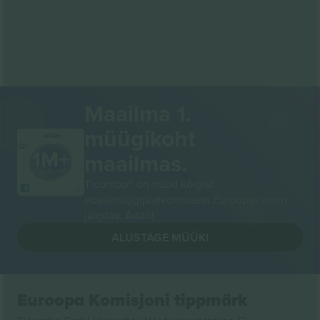
Maailma 1.
müügikoht
AITÄH!
maailmas.
Ticombo® on nüüd kõigist
edasimüügiplatvormidest Euroopas enim
jälgitav. Aitäh!
ALUSTAGE MÜÜKI
Euroopa Komisjoni tippmärk