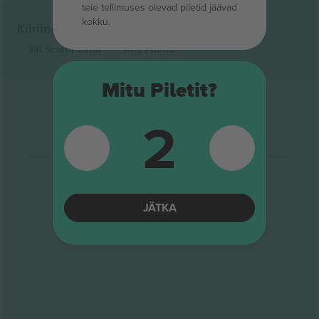
teie tellimuses olevad piletid jäävad
kokku.
Kiirlingid
Jill Scott
Piletid
Rnb
Piletid
Mitu Piletit?
2
JÄTKA