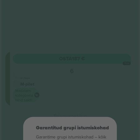
Seisukoht
OSTA
187 €
Sektsioon
IGA
Stalls
6
5.0 (2)
Ärimüüja
M-pilet
Madalaim
kategooria
hind saidil
Tulemuste lõpp
Garantitud grupi istumiskohad
Garantime grupi istumiskohad – kõik