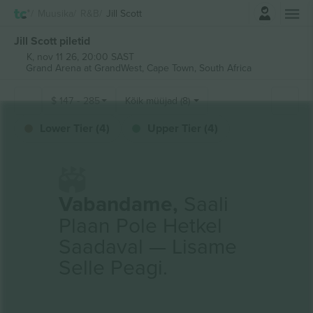
Logi sisse
Muusika
R&B
Jill Scott
Jill Scott piletid
K, nov 11 26, 20:00 SAST
Grand Arena at GrandWest,
Cape Town, South Africa
$
147
-
285
Kõik müüjad (8)
Lower Tier (4)
Upper Tier (4)
Vabandame,
Saali
Plaan Pole Hetkel
Saadaval — Lisame
Selle Peagi.