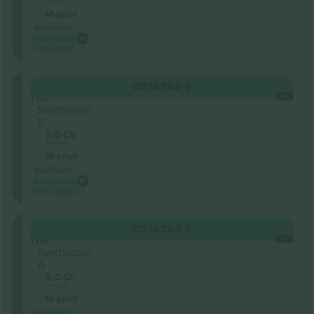
M-pilet
Madalaim
kategooria
hind saidil
Lower
OSTA
263 $
Tier
IGA
Sektsioon
E
5.0 (2)
Ärimüüja
M-pilet
Madalaim
kategooria
hind saidil
Lower
OSTA
263 $
Tier
IGA
Sektsioon
A
5.0 (2)
Ärimüüja
M-pilet
Madalaim