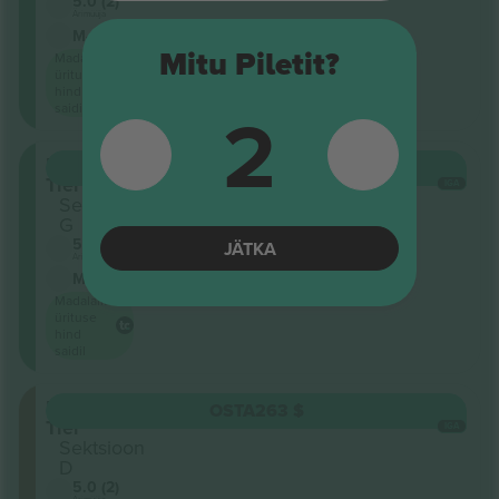
5.0 (2)
Ärimüüja
M-pilet
Mitu Piletit?
Madalaim
ürituse
hind
2
saidil
Upper
OSTA
170 $
Tier
IGA
Sektsioon
G
5.0 (2)
JÄTKA
Ärimüüja
M-pilet
Madalaim
ürituse
hind
saidil
Lower
OSTA
263 $
Tier
IGA
Sektsioon
D
5.0 (2)
Ärimüüja