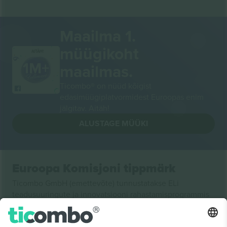
Maailma 1.
müügikoht
AITÄH!
maailmas.
Ticombo® on nüüd kõigist
edasimüügiplatvormidest Euroopas enim
jälgitav. Aitäh!
ALUSTAGE MÜÜKI
Euroopa Komisjoni tippmärk
Ticombo GmbH (emettevõte) tunnustatakse ELi
teadusuuringute ja innovatsiooni rahastamisprogrammis
Horisont 2020 oma ettepaneku nr 782393 alusel.