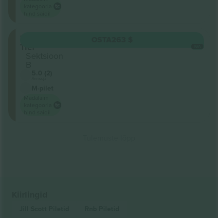
kategooria
hind saidil
Lower
OSTA
263 $
Tier
IGA
Sektsioon
B
5.0 (2)
Ärimüüja
M-pilet
Madalaim
kategooria
hind saidil
Tulemuste lõpp
Kiirlingid
Jill Scott
Piletid
Rnb
Piletid