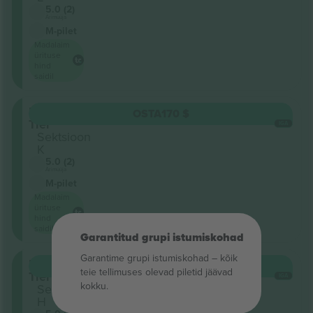
5.0 (2)
Ärimüüja
M-pilet
Madalaim
ürituse
hind
saidil
Upper
OSTA
170 $
Tier
IGA
Sektsioon
K
5.0 (2)
Ärimüüja
M-pilet
Madalaim
ürituse
hind
saidil
Garantitud grupi istumiskohad
Garantime grupi istumiskohad – kõik
Upper
OSTA
170 $
teie tellimuses olevad piletid jäävad
Tier
IGA
kokku.
Sektsioon
H