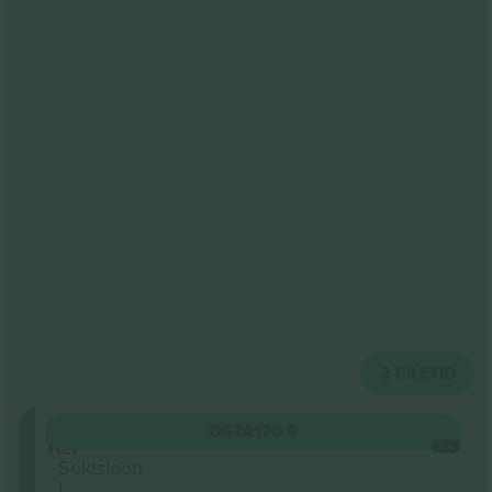
2
PILETID
Upper
OSTA
170 $
Tier
IGA
Sektsioon
L