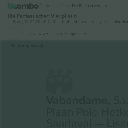
Muusika
Rap
Die Fantastischen Vier
Die Fantastischen Vier piletid
R, aug 13 27, 20:00 CEST
Freilichtbühne Loreley,
Dahlheim, Ge
$
675
-
1 494
Kõik müüjad (3)
Stehplatz (3)
Vabandame,
Saa
Plaan Pole Hetk
Saadaval — Lis