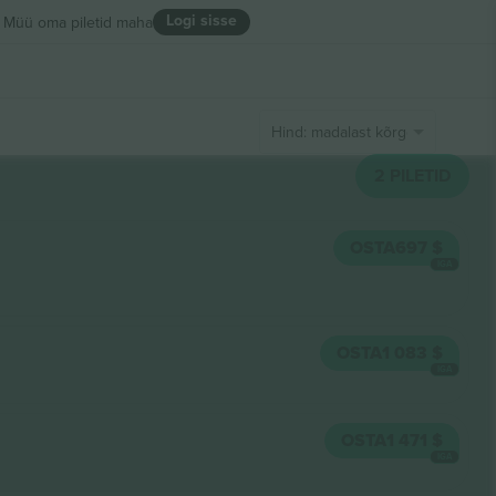
Logi sisse
Müü oma piletid maha
Hind: madalast kõrgeni
2
PILETID
OSTA
697 $
IGA
OSTA
1 083 $
IGA
OSTA
1 471 $
IGA