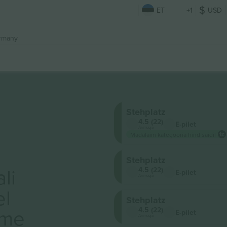
ET
+1
USD
rmany
Stehplatz
4.5 (22)
E-pilet
Ärimüüja
Madalaim kategooria hind saidil
Stehplatz
li
4.5 (22)
E-pilet
Ärimüüja
el
Stehplatz
ame
4.5 (22)
E-pilet
Ärimüüja