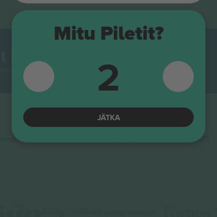
Mitu Piletit?
t maailmas.
2
rmidest Euroopas enim jälgitav. Aitäh!
JÄTKA
ingute ja innovatsiooni rahastamisprogrammis Horisont 2020