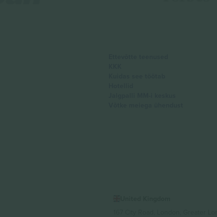
Ettevõtte teenused
KKK
Kuidas see töötab
Hotellid
Jalgpalli MM-i keskus
Võtke meiega ühendust
United Kingdom
167 City Road, London, Greater L