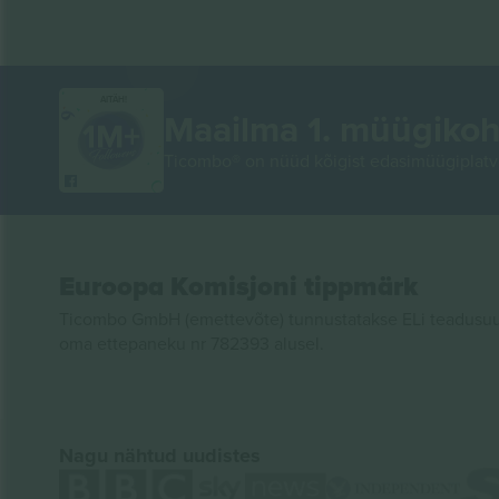
AITÄH!
Maailma 1. müügikoh
Ticombo® on nüüd kõigist edasimüügiplatvo
Euroopa Komisjoni tippmärk
Ticombo GmbH (emettevõte) tunnustatakse ELi teadusuur
oma ettepaneku nr 782393 alusel.
Nagu nähtud uudistes