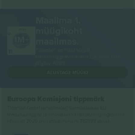
Maailma 1.
müügikoht
AITÄH!
maailmas.
Ticombo® on nüüd kõigist
edasimüügiplatvormidest Euroopas enim
jälgitav. Aitäh!
ALUSTAGE MÜÜKI
Euroopa Komisjoni tippmärk
Ticombo GmbH (emettevõte) tunnustatakse ELi
teadusuuringute ja innovatsiooni rahastamisprogrammis
Horisont 2020 oma ettepaneku nr 782393 alusel.