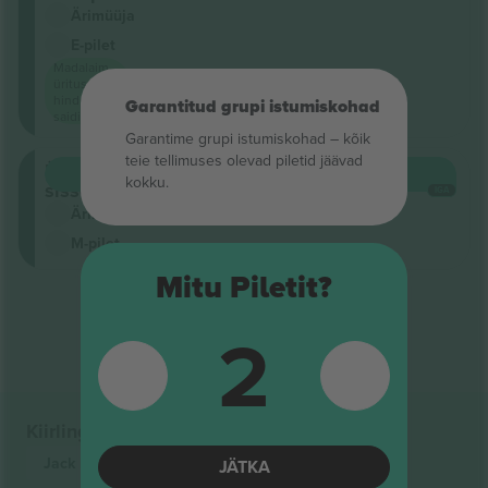
Ärimüüja
E-pilet
Madalaim
ürituse
hind
Garantitud grupi istumiskohad
saidil
Garantime grupi istumiskohad – kõik
teie tellimuses olevad piletid jäävad
Üldine
OSTA
180 $
kokku.
sissepääs
IGA
Ärimüüja
M-pilet
Mitu Piletit?
Tulemuste lõpp
2
Kiirlingid
Jack Harlow
Piletid
JÄTKA