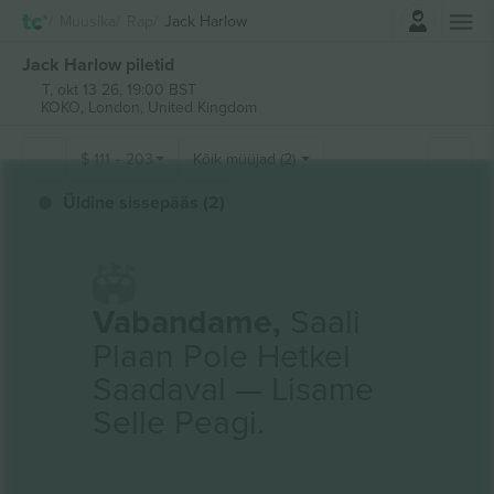
Logi sisse
Muusika
Rap
Jack Harlow
Jack Harlow piletid
T, okt 13 26, 19:00 BST
KOKO,
London, United Kingdom
$
111
-
203
Kõik müüjad (2)
Üldine sissepääs (2)
Vabandame,
Saali
Plaan Pole Hetkel
Saadaval — Lisame
Selle Peagi.