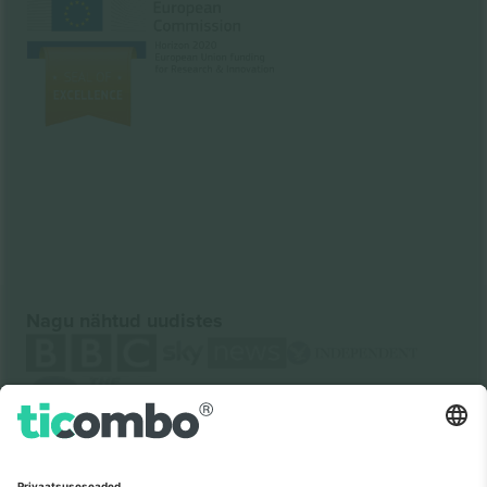
Nagu nähtud uudistes