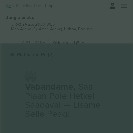
Logi sisse
Muusika
Rap
Jungle
Jungle piletid
L, okt 24 26, 21:00 WEST
Meo Arena (Ex Altice Arena),
Lisboa, Portugal
€
83
-
228
Kõik müüjad (5)
Plateia em Pé (2)
Vabandame,
Saali
Plaan Pole Hetkel
Saadaval — Lisame
Selle Peagi.