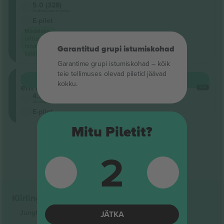
5.0 (328)
Usaldusväärne müüja
E-pilet
Madalaim
ürituse
hind
Garantitud grupi istumiskohad
saidil
Garantime grupi istumiskohad – kõik
teie tellimuses olevad piletid jäävad
Plateia
OSTA
208 €
kokku.
em Pé
IGA
4.5 (22)
Ärimüüja
E-pilet
Mitu Piletit?
Tulemuste lõpp
2
Kiirlingid
Jungle
Piletid
JÄTKA