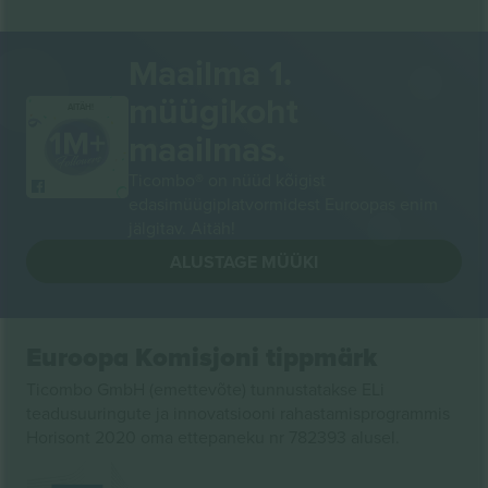
Maailma 1.
müügikoht
AITÄH!
maailmas.
Ticombo® on nüüd kõigist
edasimüügiplatvormidest Euroopas enim
jälgitav. Aitäh!
ALUSTAGE MÜÜKI
Euroopa Komisjoni tippmärk
Ticombo GmbH (emettevõte) tunnustatakse ELi
teadusuuringute ja innovatsiooni rahastamisprogrammis
Horisont 2020 oma ettepaneku nr 782393 alusel.