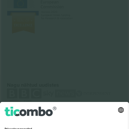
Nagu nähtud uudistes