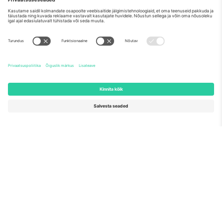
Meist
Ettevõtte teenused
Meeskond
KKK
TixProtect
Kuidas see töötab
Jälg
Hotellid
Tingimused
Jalgpalli MM-i keskus
Partnerlusprogramm
Võtke meiega ühendust
Kontorid ja tugi
Germany
United Kingdom