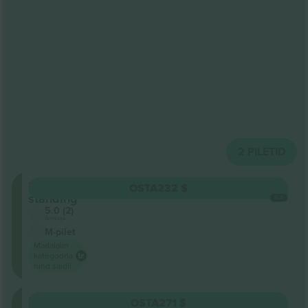
2
PILETID
Floor
OSTA
232 $
standing
IGA
5.0 (2)
Ärimüüja
M-pilet
Madalaim
kategooria
hind saidil
Floor
OSTA
271 $