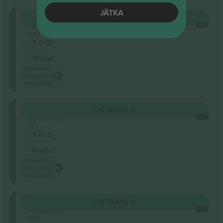
JÄTKA
Lower
OSTA
315 $
Sektsioon
IGA
109
5.0 (2)
Ärimüüja
M-pilet
Madalaim
kategooria
hind saidil
Lower
OSTA
315 $
Sektsioon
IGA
110
5.0 (2)
Ärimüüja
M-pilet
Madalaim
kategooria
hind saidil
Lower
OSTA
316 $
Sektsioon
IGA
102