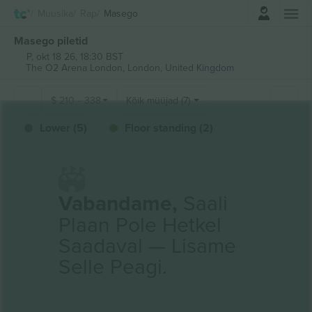
Logi sisse
Muusika
Rap
Masego
Masego piletid
P, okt 18 26, 18:30 BST
The O2 Arena London,
London, United Kingdom
$
210
-
338
Kõik müüjad (7)
Lower (5)
Floor standing (2)
Vabandame,
Saali
Plaan Pole Hetkel
Saadaval — Lisame
Selle Peagi.