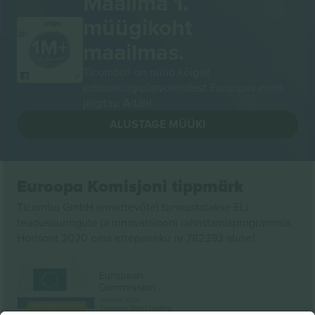
Maailma 1.
müügikoht
AITÄH!
maailmas.
Ticombo® on nüüd kõigist
edasimüügiplatvormidest Euroopas enim
jälgitav. Aitäh!
ALUSTAGE MÜÜKI
Euroopa Komisjoni tippmärk
Ticombo GmbH (emettevõte) tunnustatakse ELi
teadusuuringute ja innovatsiooni rahastamisprogrammis
Horisont 2020 oma ettepaneku nr 782393 alusel.