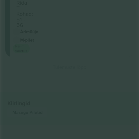
Rida
T
Kohad:
51 -
56
Ärimüüja
M-pilet
Parim
väärtus
Tulemuste lõpp
Kiirlingid
Masego
Piletid