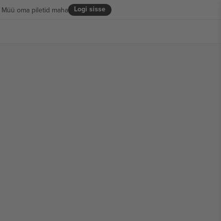
Logi sisse
Müü oma piletid maha