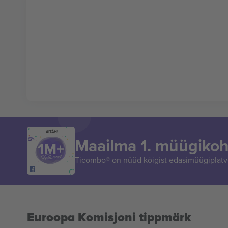
AITÄH!
Maailma 1. müügikoh
Ticombo® on nüüd kõigist edasimüügiplatvo
Euroopa Komisjoni tippmärk