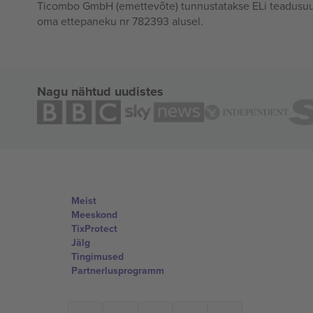
Ticombo GmbH (emettevõte) tunnustatakse ELi teadusuur
oma ettepaneku nr 782393 alusel.
Nagu nähtud uudistes
Meist
Meeskond
TixProtect
Jälg
Tingimused
Partnerlusprogramm