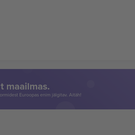
t maailmas.
rmidest Euroopas enim jälgitav. Aitäh!