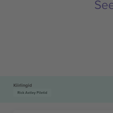
See
Kiirlingid
Rick Astley
Piletid