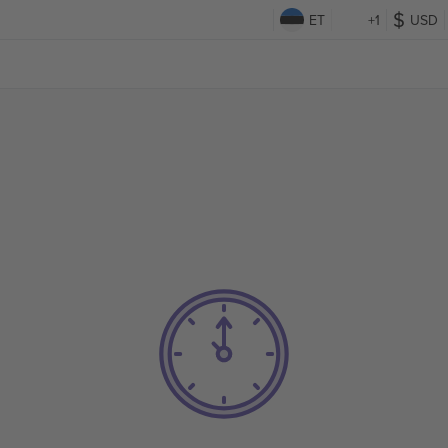
ET
+1
USD