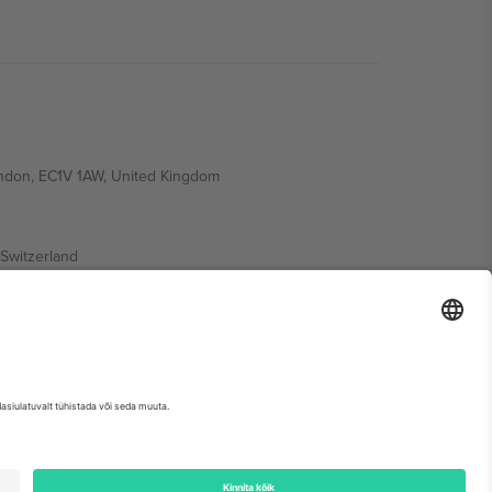
ondon, EC1V 1AW, United Kingdom
Switzerland
ding A1, Office 302, Dubai, United Arab Emirates
etse sündmuse lehte, impressumit ja tingimusi.,
Jälg
ja