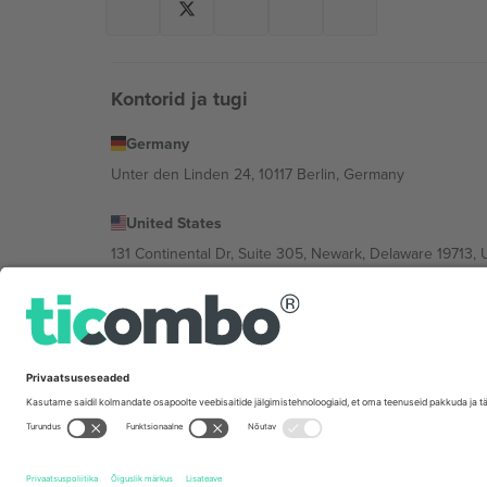
Kontorid ja tugi
Germany
Unter den Linden 24, 10117 Berlin, Germany
United States
131 Continental Dr, Suite 305, Newark, Delaware 19713, 
Bulgaria
Regus Sofia City West, bul Totleben 53-55, 1606 Sofia, B
Mexico
Av Chapultepec 360, Roma Norte, Cuauhtémoc, 06700
Platvormi pakkuja juriidiline isik võib varieeruda sõltu
Tingimused.
© 2026 Ticombo. Kõik õigused kaitstud.