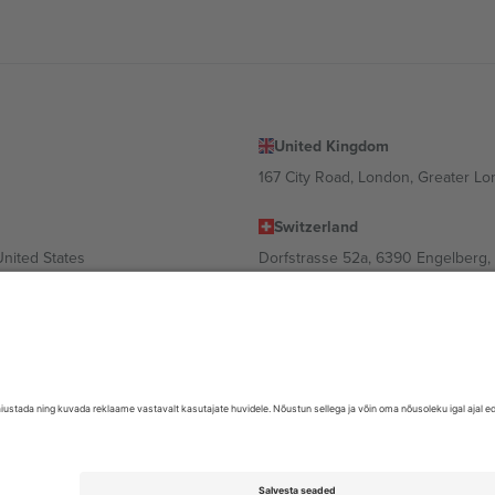
United Kingdom
167 City Road, London, Greater L
Switzerland
United States
Dorfstrasse 52a, 6390 Engelberg, 
United Arab Emirates
ulgaria
UAE Dubai Silicon Oasis, DDP Buil
 Ciudad de México, CDMX, Mexico
valt asukohast, sündmusest ja/või domeenist. Detailide jaoks vaata konkre