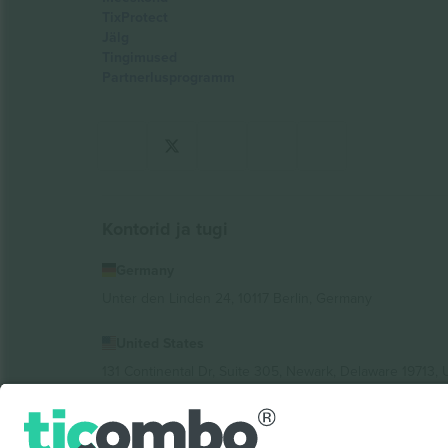
TixProtect
Jälg
Tingimused
Partnerlusprogramm
Kontorid ja tugi
Germany
Unter den Linden 24, 10117 Berlin, Germany
United States
131 Continental Dr, Suite 305, Newark, Delaware 19713, 
Bulgaria
Regus Sofia City West, bul Totleben 53-55, 1606 Sofia, B