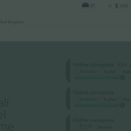
ET
+1
USD
ited Kingdom
Üldine sissepääs
Rida 
Ärimüüja
E-pilet
Koh
Madalaim ürituse hind saidil
Üldine sissepääs
li
Ärimüüja
E-pilet
Koh
Madalaim ürituse hind saidil
el
Üldine sissepääs
ame
5.0 (1)
M-pilet
Ärimüüja