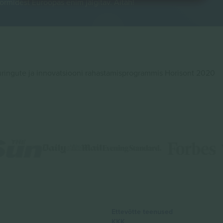
rmidest Euroopas enim jälgitav. Aitäh!
ingute ja innovatsiooni rahastamisprogrammis Horisont 2020
Ettevõtte teenused
KKK