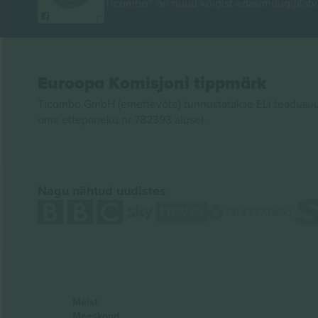
Ticombo® on nüüd kõigist edasimüügiplatvo
Euroopa Komisjoni tippmärk
Ticombo GmbH (emettevõte) tunnustatakse ELi teadusuur
oma ettepaneku nr 782393 alusel.
Nagu nähtud uudistes
Meist
Meeskond