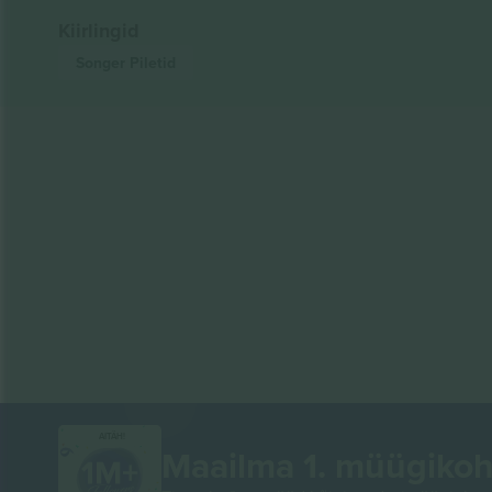
Kiirlingid
Songer
Piletid
AITÄH!
Maailma 1. müügikoh