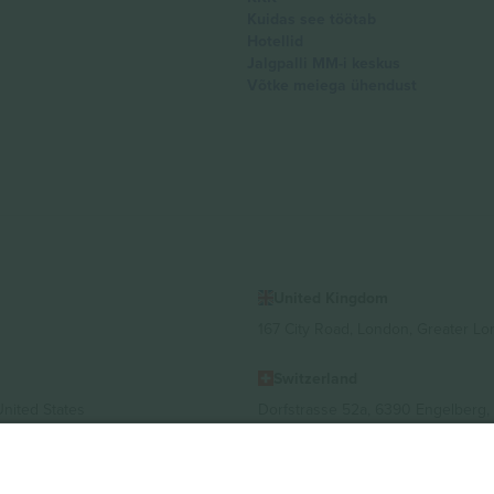
Kuidas see töötab
Hotellid
Jalgpalli MM-i keskus
Võtke meiega ühendust
United Kingdom
167 City Road, London, Greater L
Switzerland
United States
Dorfstrasse 52a, 6390 Engelberg, 
United Arab Emirates
ulgaria
UAE Dubai Silicon Oasis, DDP Buil