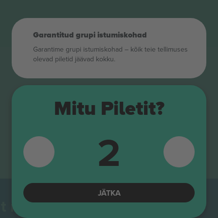
Garantitud grupi istumiskohad
Garantime grupi istumiskohad – kõik teie tellimuses
olevad piletid jäävad kokku.
Mitu Piletit?
2
JÄTKA
t maailmas.