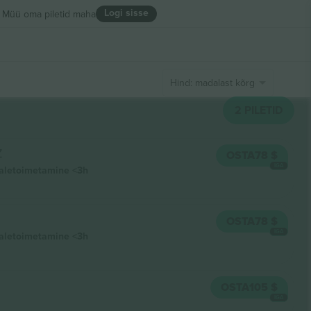
Logi sisse
Müü oma piletid maha
Hind: madalast kõrgeni
2
PILETID
Z
OSTA
78 $
IGA
aletoimetamine
<3h
OSTA
78 $
IGA
aletoimetamine
<3h
OSTA
105 $
IGA