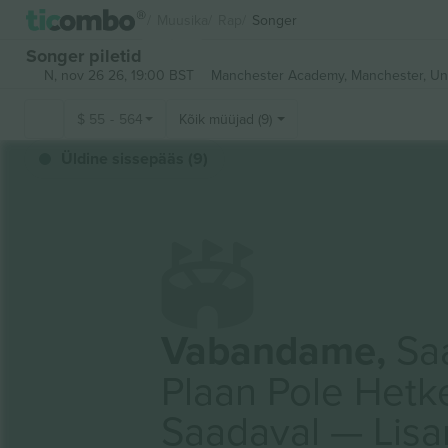
Muusika
Rap
Songer
Songer piletid
N, nov 26 26, 19:00 BST
Manchester Academy,
Manchester, Un
$
55
-
564
Kõik müüjad (9)
Üldine sissepääs (9)
Vabandame,
Saa
Plaan Pole Hetk
Saadaval — Lis