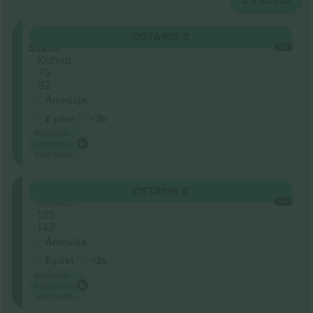
Rear
OSTA
105 €
Stalls
IGA
Kohad:
75 -
82
Ärimüüja
E-pilet
<3h
Madalaim
kategooria
hind saidil
Balcony
OSTA
116 €
Kohad:
IGA
135 -
142
Ärimüüja
E-pilet
<3h
Madalaim
kategooria
hind saidil