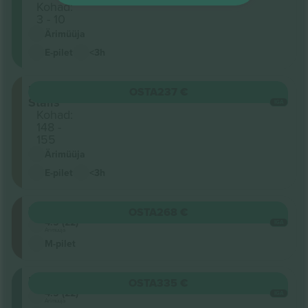
Kohad:
3 - 10
Ärimüüja
E-pilet
<3h
Front
OSTA
237 €
Stalls
IGA
Kohad:
148 -
155
Ärimüüja
E-pilet
<3h
Stalls
OSTA
268 €
4.5 (22)
IGA
Ärimüüja
M-pilet
Balcony
OSTA
335 €
4.5 (22)
IGA
Ärimüüja