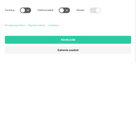
Euroopa Komisjoni tippmärk
Ticombo GmbH (emettevõte) tunnustatakse ELi
teadusuuringute ja innovatsiooni rahastamisprogrammis
Horisont 2020 oma ettepaneku nr 782393 alusel.
Nagu nähtud uudistes