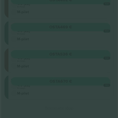
OSTA
402 €
4.5 (22)
IGA
Ärimüüja
M-pilet
Balcony
OSTA
469 €
4.5 (22)
IGA
Ärimüüja
M-pilet
Stalls
OSTA
536 €
4.5 (22)
IGA
Ärimüüja
M-pilet
Balcony
OSTA
670 €
4.5 (22)
IGA
Ärimüüja
M-pilet
Tulemuste lõpp