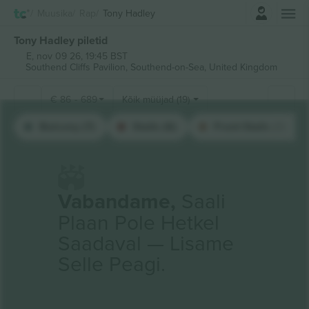
Logi sisse
Muusika
Rap
Tony Hadley
Tony Hadley piletid
E, nov 09 26, 19:45 BST
Southend Cliffs Pavilion,
Southend-on-Sea, United Kingdom
€
86
-
689
Kõik müüjad (19)
Balcony (7)
Stalls (6)
Front Stalls (3)
Vabandame,
Saali
Plaan Pole Hetkel
Saadaval — Lisame
Selle Peagi.