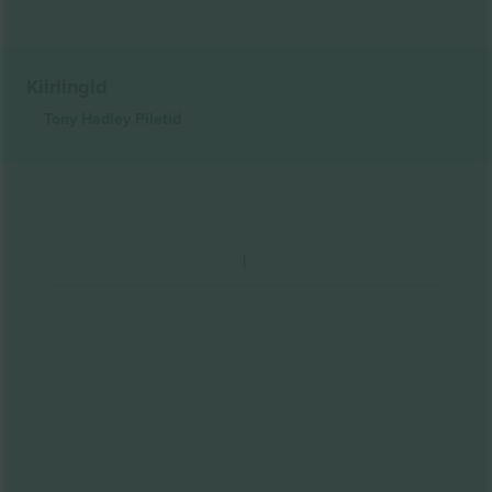
Kiirlingid
Tony Hadley
Piletid