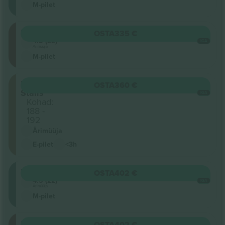
M-pilet
Stalls
OSTA
335 €
4.5 (22)
IGA
Ärimüüja
M-pilet
Front
OSTA
360 €
Stalls
IGA
Kohad:
188 -
192
Ärimüüja
E-pilet
<3h
Balcony
OSTA
402 €
4.5 (22)
IGA
Ärimüüja
M-pilet
Stalls