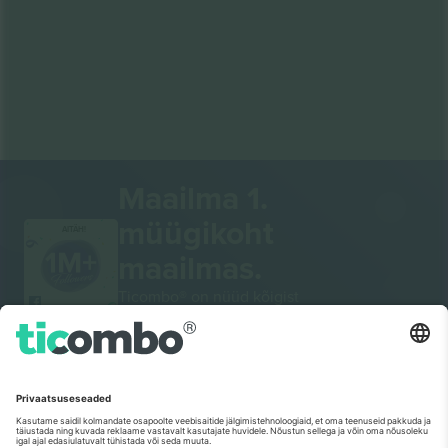
Maailma 1.
müügikoht
AITÄH!
maailmas.
Ticombo® on nüüd kõigist
edasimüügiplatvormidest Euroopas enim
jälgitav. Aitäh!
ALUSTAGE MÜÜKI