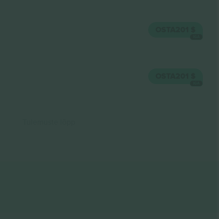
OSTA
201 $
IGA
OSTA
201 $
IGA
Tulemuste lõpp