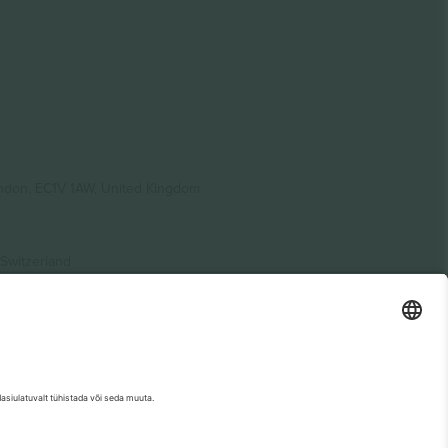
ondon, EC1V 1AW, United Kingdom
Switzerland
ding A1, Office 302, Dubai, United Arab Emirates
etse sündmuse lehte, impressumit ja tingimusi.,
Jälg
ja