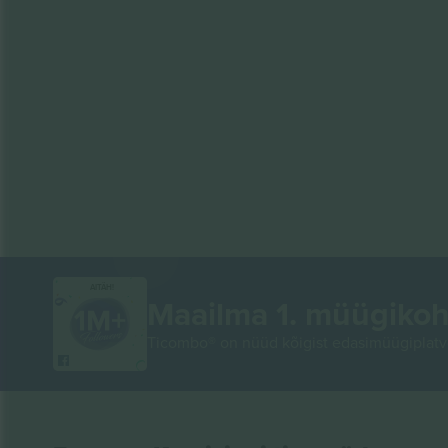
AITÄH!
Maailma 1. müügikoh
Ticombo® on nüüd kõigist edasimüügiplatvo