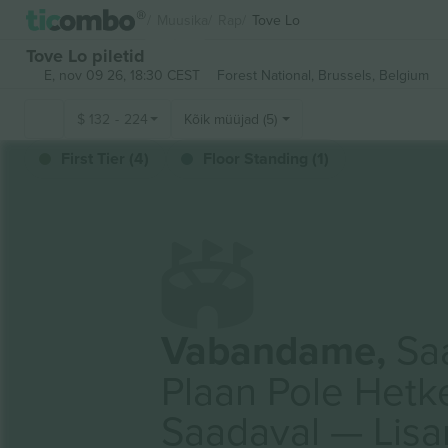
Muusika
Rap
Tove Lo
Tove Lo piletid
E, nov 09 26, 18:30 CEST
Forest National,
Brussels, Belgium
$
132
-
224
Kõik müüjad (5)
First Tier (4)
Floor Standing (1)
Vabandame,
Saa
Plaan Pole Hetk
Saadaval — Lis