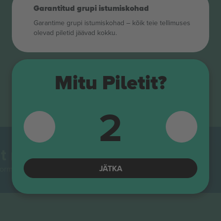
Garantitud grupi istumiskohad
Garantime grupi istumiskohad – kõik teie tellimuses
olevad piletid jäävad kokku.
Mitu Piletit?
2
t maailmas.
JÄTKA
rmidest Euroopas enim jälgitav. Aitäh!