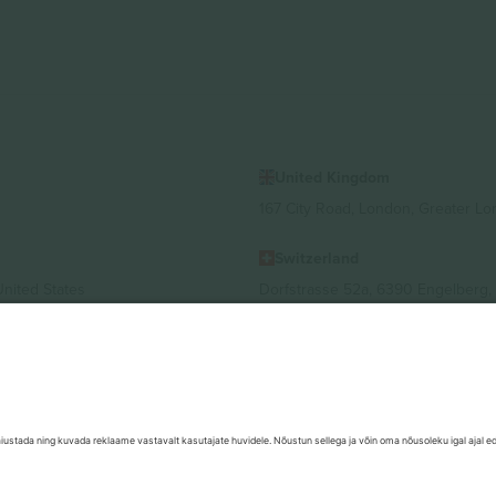
United Kingdom
167 City Road, London, Greater L
Switzerland
United States
Dorfstrasse 52a, 6390 Engelberg, 
United Arab Emirates
ulgaria
UAE Dubai Silicon Oasis, DDP Buil
 Ciudad de México, CDMX, Mexico
valt asukohast, sündmusest ja/või domeenist. Detailide jaoks vaata konkre