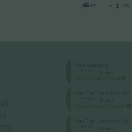
ET
+1
USD
Floor Standing
5.0 (2)
M-pilet
Ärimüüja
Madalaim ürituse hind saidil
First Tier
Sektsioon 107
li
5.0 (2)
M-pilet
Ärimüüja
Madalaim kategooria hind saidil
el
First Tier
Sektsioon 118
ame
5.0 (2)
M-pilet
Ärimüüja