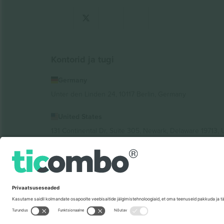
Kontorid ja tugi
Germany
Unter den Linden 24, 10117 Berlin, Germany
United States
131 Continental Dr, Suite 305, Newark, Delaware 19713, 
Bulgaria
Regus Sofia City West, bul Totleben 53-55, 1606 Sofia, B
Mexico
Av Chapultepec 360, Roma Norte, Cuauhtémoc, 06700
Platvormi pakkuja juriidiline isik võib varieeruda sõltu