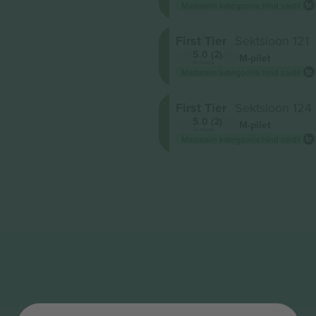
Madalaim kategooria hind saidil
First Tier
Sektsioon 121
5.0 (2)
M-pilet
Ärimüüja
Madalaim kategooria hind saidil
First Tier
Sektsioon 124
5.0 (2)
M-pilet
Ärimüüja
Madalaim kategooria hind saidil