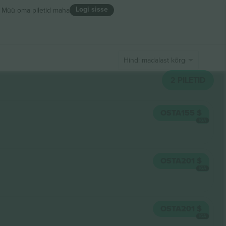
Logi sisse
Müü oma piletid maha
Hind: madalast kõrgeni
2
PILETID
OSTA
155 $
IGA
OSTA
201 $
IGA
OSTA
201 $
IGA