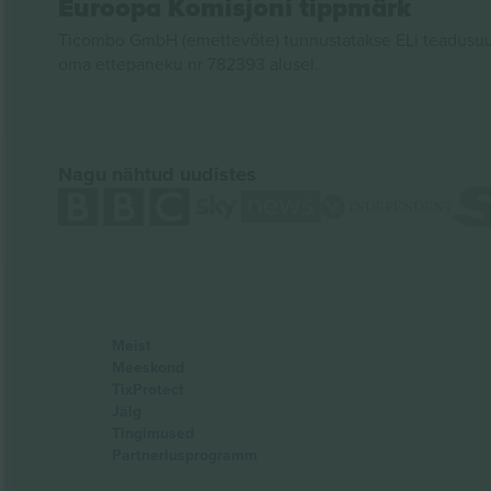
Euroopa Komisjoni tippmärk
Ticombo GmbH (emettevõte) tunnustatakse ELi teadusuur
oma ettepaneku nr 782393 alusel.
Nagu nähtud uudistes
Meist
Meeskond
TixProtect
Jälg
Tingimused
Partnerlusprogramm