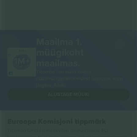
Maailma 1.
müügikoht
AITÄH!
maailmas.
Ticombo® on nüüd kõigist
edasimüügiplatvormidest Euroopas enim
jälgitav. Aitäh!
ALUSTAGE MÜÜKI
Euroopa Komisjoni tippmärk
Ticombo GmbH (emettevõte) tunnustatakse ELi
teadusuuringute ja innovatsiooni rahastamisprogrammis