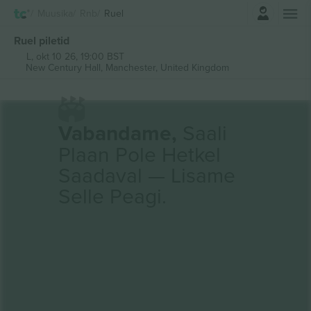
Logi sisse
Muusika
Rnb
Ruel
Ruel piletid
L, okt 10 26, 19:00 BST
New Century Hall,
Manchester, United Kingdom
Vabandame,
Saali
Plaan Pole Hetkel
Saadaval — Lisame
Selle Peagi.