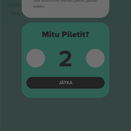
teie tellimuses olevad piletid jäävad
Kiirlingid
kokku.
Ruel
Piletid
Mitu Piletit?
2
JÄTKA