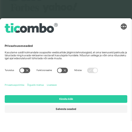
Meist
Ettevõtte teenused
Meeskond
KKK
TixProtect
Kuidas see töötab
Jälg
Hotellid
Tingimused
Jalgpalli MM-i keskus
Partnerlusprogramm
Võtke meiega ühendust