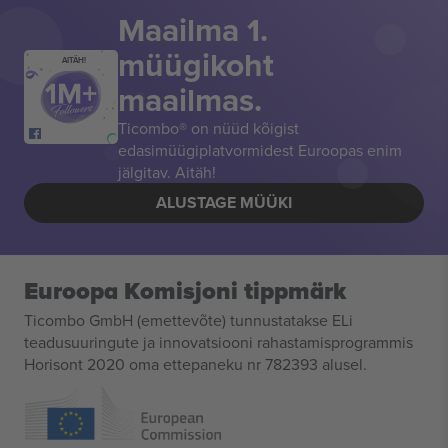
Maailma 1.
müügikoht
AITÄH!
maailmas.
Ticombo® on nüüd kõigist
edasimüügiplatvormidest Euroopas enim
jälgitav. Aitäh!
ALUSTAGE MÜÜKI
Euroopa Komisjoni tippmärk
Ticombo GmbH (emettevõte) tunnustatakse ELi
teadusuuringute ja innovatsiooni rahastamisprogrammis
Horisont 2020 oma ettepaneku nr 782393 alusel.