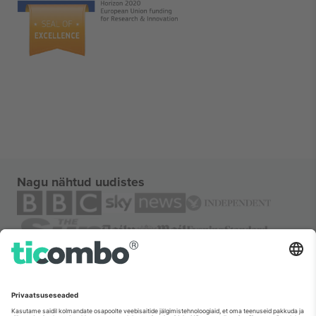
Nagu nähtud uudistes