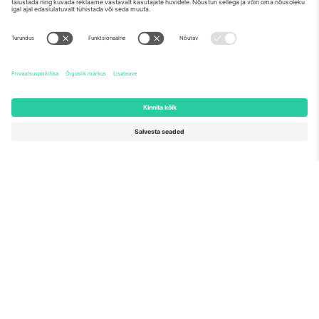
Meist
Ettevõtte teenused
Meeskond
KKK
TixProtect
Kuidas see töötab
Jälg
Hotellid
Tingimused
Jalgpalli MM-i keskus
Partnerlusprogramm
Võtke meiega ühendust
Kontorid ja tugi
Germany
United Kingdom
Unter den Linden 24, 10117
167 City Road, London, Greater
Berlin, Germany
London, EC1V 1AW, United