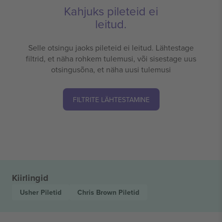
Kahjuks pileteid ei
leitud.
Selle otsingu jaoks pileteid ei leitud. Lähtestage
filtrid, et näha rohkem tulemusi, või sisestage uus
otsingusõna, et näha uusi tulemusi
FILTRITE LÄHTESTAMINE
Kiirlingid
Usher
Piletid
Chris Brown
Piletid