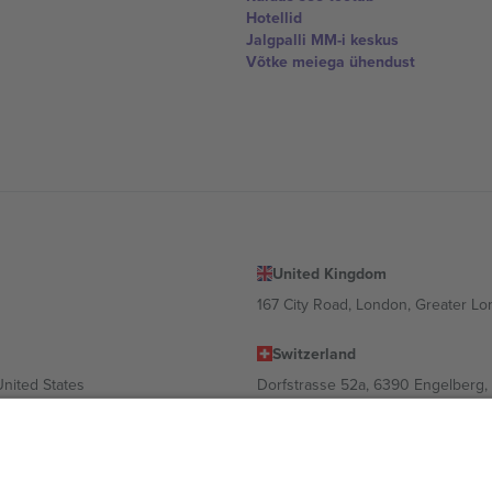
Hotellid
Jalgpalli MM-i keskus
Võtke meiega ühendust
United Kingdom
167 City Road, London, Greater L
Switzerland
United States
Dorfstrasse 52a, 6390 Engelberg, 
United Arab Emirates
ulgaria
UAE Dubai Silicon Oasis, DDP Buil