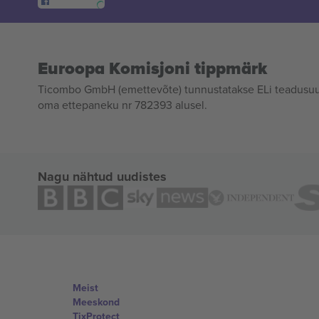
Euroopa Komisjoni tippmärk
Ticombo GmbH (emettevõte) tunnustatakse ELi teadusuur
oma ettepaneku nr 782393 alusel.
Nagu nähtud uudistes
Meist
Meeskond
TixProtect