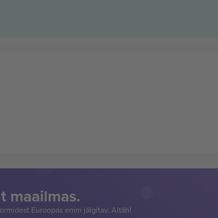
t maailmas.
rmidest Euroopas enim jälgitav. Aitäh!