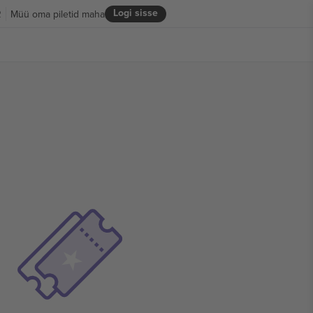
Logi sisse
R
Müü oma piletid maha