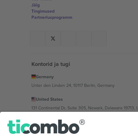
Jälg
Tingimused
Partnerlusprogramm
Kontorid ja tugi
Germany
Unter den Linden 24, 10117 Berlin, Germany
United States
131 Continental Dr, Suite 305, Newark, Delaware 19713, 
Bulgaria
Regus Sofia City West, bul Totleben 53-55, 1606 Sofia, B