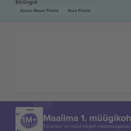
Kiirlingid
Alison Moyet
Piletid
Rock
Piletid
AITÄH!
Maailma 1. müügikoh
Ticombo® on nüüd kõigist edasimüügiplatvo