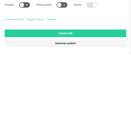
Nagu nähtud uudistes
Meist
Ettevõtte teenused
Meeskond
KKK
TixProtect
Kuidas see töötab
Jälg
Hotellid
Tingimused
Jalgpalli MM-i keskus
Partnerlusprogramm
Võtke meiega ühendust