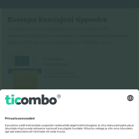
Euroopa Komisjoni tippmärk
Ticombo GmbH (emettevõte) tunnustatakse ELi
teadusuuringute ja innovatsiooni rahastamisprogrammis
Horisont 2020 oma ettepaneku nr 782393 alusel.