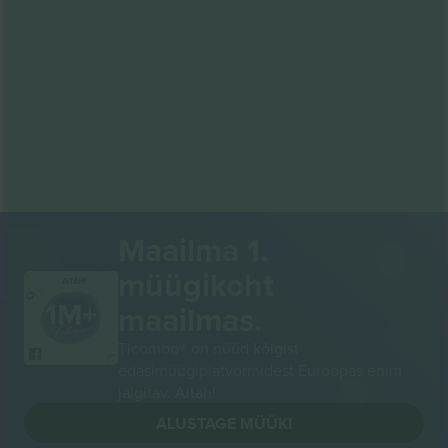
Maailma 1.
müügikoht
AITÄH!
maailmas.
Ticombo® on nüüd kõigist
edasimüügiplatvormidest Euroopas enim
jälgitav. Aitäh!
ALUSTAGE MÜÜKI