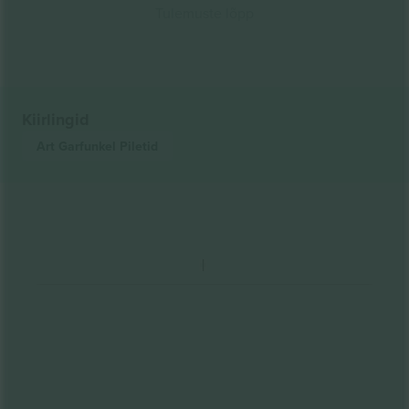
Tulemuste lõpp
Kiirlingid
Art Garfunkel
Piletid