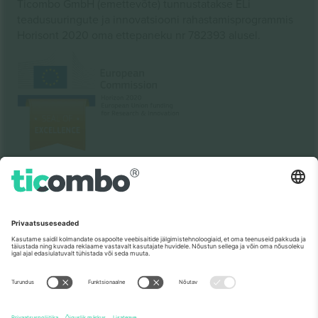
Ticombo GmbH (emettevõte) tunnustatakse ELi
teadusuuringute ja innovatsiooni rahastamisprogrammis
Horisont 2020 oma ettepaneku nr 782393 alusel.
Nagu nähtud uudistes