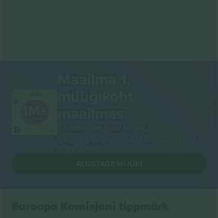
Maailma 1.
müügikoht
AITÄH!
maailmas.
Ticombo® on nüüd kõigist
edasimüügiplatvormidest Euroopas enim
jälgitav. Aitäh!
ALUSTAGE MÜÜKI
Euroopa Komisjoni tippmärk