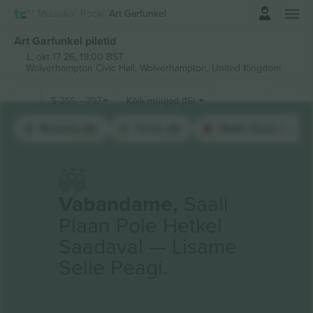
Logi sisse
Muusika
Rock
Art Garfunkel
Art Garfunkel piletid
L, okt 17 26, 19:00 BST
Wolverhampton Civic Hall,
Wolverhampton, United Kingdom
$
255
-
797
Kõik müüjad (16)
Balcony (6)
Circle (6)
Stalls Seated (4)
Vabandame,
Saali
Plaan Pole Hetkel
Saadaval — Lisame
Selle Peagi.