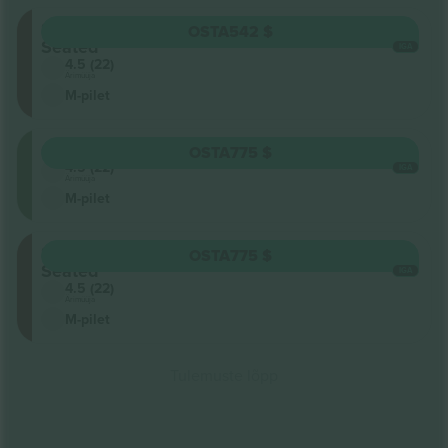
Stalls
OSTA
542 $
Seated
IGA
4.5 (22)
Ärimüüja
M-pilet
Circle
OSTA
775 $
4.5 (22)
IGA
Ärimüüja
M-pilet
Stalls
OSTA
775 $
Seated
IGA
4.5 (22)
Ärimüüja
M-pilet
Tulemuste lõpp