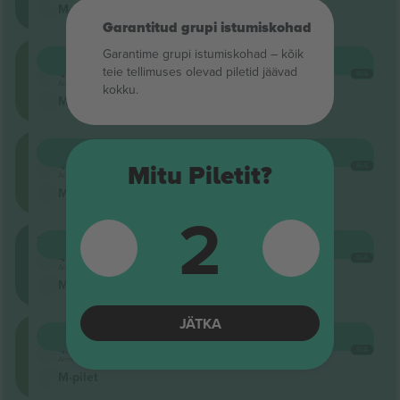
M-pilet
Garantitud grupi istumiskohad
Garantime grupi istumiskohad – kõik
Circle
OSTA
387 $
teie tellimuses olevad piletid jäävad
4.5 (22)
IGA
Ärimüüja
kokku.
M-pilet
Circle
OSTA
465 $
4.5 (22)
IGA
Mitu Piletit?
Ärimüüja
M-pilet
2
Balcony
OSTA
542 $
4.5 (22)
IGA
Ärimüüja
M-pilet
JÄTKA
Circle
OSTA
542 $
4.5 (22)
IGA
Ärimüüja
M-pilet