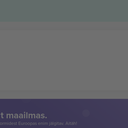
t maailmas.
rmidest Euroopas enim jälgitav. Aitäh!