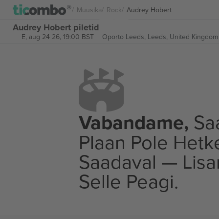
Muusika
Rock
Audrey Hobert
Audrey Hobert piletid
E, aug 24 26, 19:00 BST
Oporto Leeds,
Leeds, United Kingdom
Vabandame,
Saa
Plaan Pole Hetk
Saadaval — Lis
Selle Peagi.