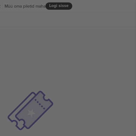
Logi sisse
R
Müü oma piletid maha