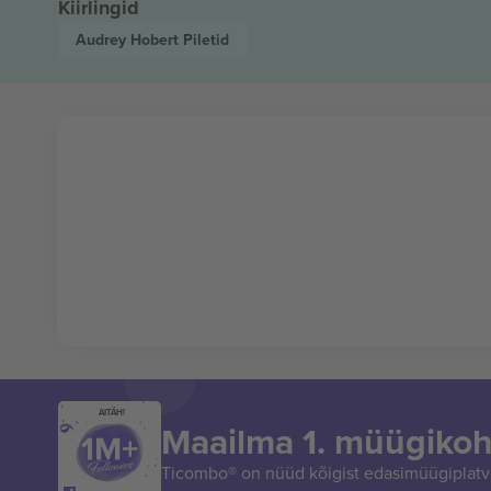
Kiirlingid
Audrey Hobert
Piletid
AITÄH!
Maailma 1. müügikoh
Ticombo® on nüüd kõigist edasimüügiplatvo