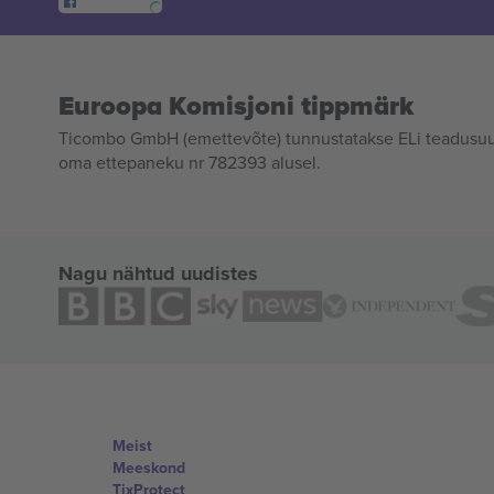
Euroopa Komisjoni tippmärk
Ticombo GmbH (emettevõte) tunnustatakse ELi teadusuur
oma ettepaneku nr 782393 alusel.
Nagu nähtud uudistes
Meist
Meeskond
TixProtect