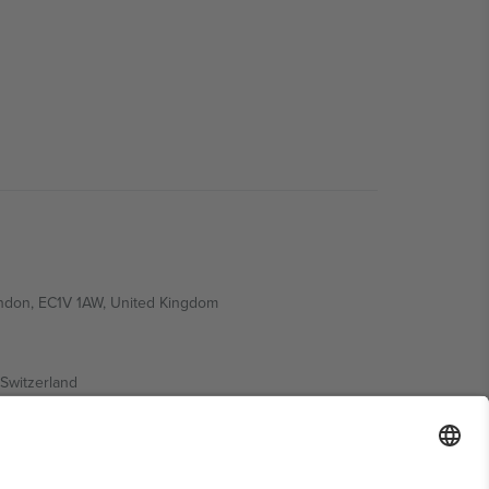
ondon, EC1V 1AW, United Kingdom
Switzerland
ding A1, Office 302, Dubai, United Arab Emirates