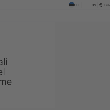
ET
+49
EU
li
el
ame