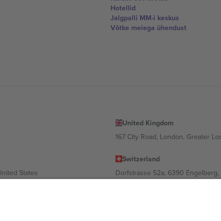
Hotellid
Jalgpalli MM-i keskus
Võtke meiega ühendust
United Kingdom
167 City Road, London, Greater L
Switzerland
United States
Dorfstrasse 52a, 6390 Engelberg, 
United Arab Emirates
ulgaria
UAE Dubai Silicon Oasis, DDP Buil