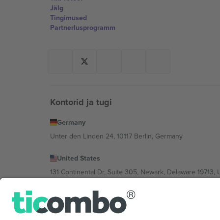
Jälg
Tingimused
Partnerlusprogramm
Kontorid ja tugi
Germany
Unter den Linden 24, 10117 Berlin, Germany
United States
131 Continental Dr, Suite 305, Newark, Delaware 19713, 
Bulgaria
Regus Sofia City West, bul Totleben 53-55, 1606 Sofia, B