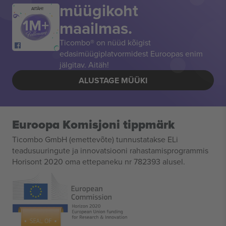
müügikoht
AITÄH!
maailmas.
Ticombo® on nüüd kõigist
edasimüügiplatvormidest Euroopas enim
jälgitav. Aitäh!
ALUSTAGE MÜÜKI
Euroopa Komisjoni tippmärk
Ticombo GmbH (emettevõte) tunnustatakse ELi
teadusuuringute ja innovatsiooni rahastamisprogrammis
Horisont 2020 oma ettepaneku nr 782393 alusel.