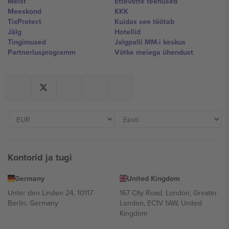
Meist
Ettevõtte teenused
Meeskond
KKK
TixProtect
Kuidas see töötab
Jälg
Hotellid
Tingimused
Jalgpalli MM-i keskus
Partnerlusprogramm
Võtke meiega ühendust
Kontorid ja tugi
Germany
United Kingdom
Unter den Linden 24, 10117
167 City Road, London, Greater
Berlin, Germany
London, EC1V 1AW, United
Kingdom