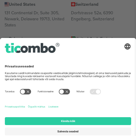
United States
Switzerland
131 Continental Dr, Suite 305,
Dorfstrasse 52a, 6390
Newark, Delaware 19713, United
Engelberg, Switzerland
States
Bulgaria
United Arab Emirates
Regus Sofia City West, bul
UAE Dubai Silicon Oasis, DDP
Totleben 53-55, 1606 Sofia,
Building A1, Office 302, Dubai,
Bulgaria
United Arab Emirates
Mexico
Av Chapultepec 360, Roma
Norte, Cuauhtémoc, 06700
Ciudad de México, CDMX,
Mexico
Platvormi pakkuja juriidiline isik võib varieeruda sõltuvalt asukohast,
sündmusest ja/või domeenist. Detailide jaoks vaata konkreetse
sündmuse lehte, impressumit ja tingimusi.,
Jälg
ja
Tingimused.
©
2026 Ticombo. Kõik õigused kaitstud.