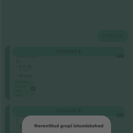
2
PILETID
Oberrang
OSTA
246 $
Sektsioon
IGA
15
5.0 (2)
Ärimüüja
M-pilet
Madalaim
ürituse
hind
saidil
Oberrang
OSTA
246 $
Sektsioon
IGA
2
Garantitud grupi istumiskohad
5.0 (2)
Ärimüüja