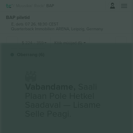
Logi sisse
Muusika
Rock
BAP
BAP piletid
E, dets 07 26, 18:30 CEST
Quarterback Immobilien ARENA,
Leipzig, Germany
$
224
-
359
Kõik müüjad (6)
Oberrang (6)
Vabandame,
Saali
Plaan Pole Hetkel
Saadaval — Lisame
Selle Peagi.