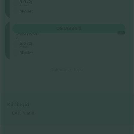
5.0 (2)
Ärimüüja
M-pilet
Oberrang
OSTA
336 $
Sektsioon
IGA
4
5.0 (2)
Ärimüüja
M-pilet
Tulemuste lõpp
Kiirlingid
BAP
Piletid