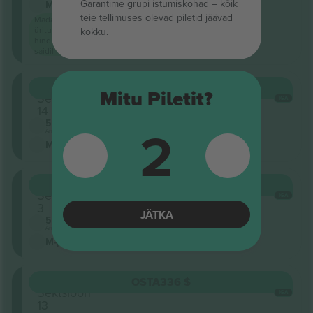
Garantime grupi istumiskohad – kõik
M-pilet
teie tellimuses olevad piletid jäävad
Madalaim
ürituse
kokku.
hind
saidil
Oberrang
OSTA
308 $
Mitu Piletit?
Sektsioon
IGA
14
2
5.0 (2)
Ärimüüja
M-pilet
Oberrang
OSTA
308 $
Sektsioon
IGA
3
JÄTKA
5.0 (2)
Ärimüüja
M-pilet
Oberrang
OSTA
336 $
Sektsioon
IGA
13