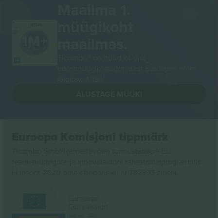
Maailma 1.
müügikoht
AITÄH!
maailmas.
Ticombo® on nüüd kõigist
edasimüügiplatvormidest Euroopas enim
jälgitav. Aitäh!
ALUSTAGE MÜÜKI
Euroopa Komisjoni tippmärk
Ticombo GmbH (emettevõte) tunnustatakse ELi
teadusuuringute ja innovatsiooni rahastamisprogrammis
Horisont 2020 oma ettepaneku nr 782393 alusel.