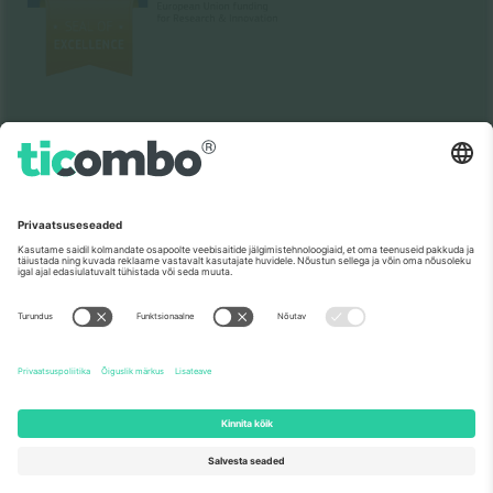
Nagu nähtud uudistes