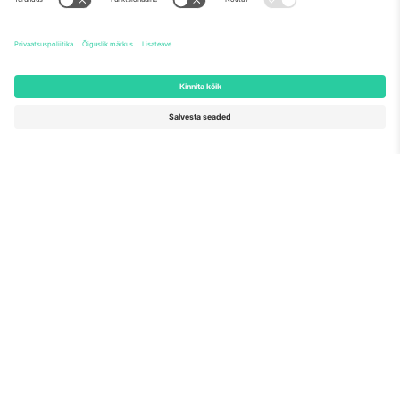
Meist
Ettevõtte teenused
Meeskond
KKK
TixProtect
Kuidas see töötab
Jälg
Hotellid
Tingimused
Jalgpalli MM-i keskus
Partnerlusprogramm
Võtke meiega ühendust
Kontorid ja tugi