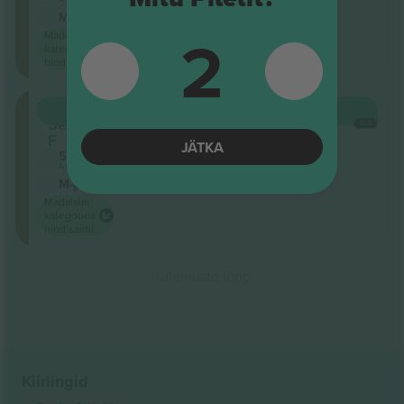
M-pilet
2
Madalaim
kategooria
hind saidil
Floor
OSTA
180 $
Sektsioon
IGA
F
JÄTKA
5.0 (2)
Ärimüüja
M-pilet
Madalaim
kategooria
hind saidil
Tulemuste lõpp
Kiirlingid