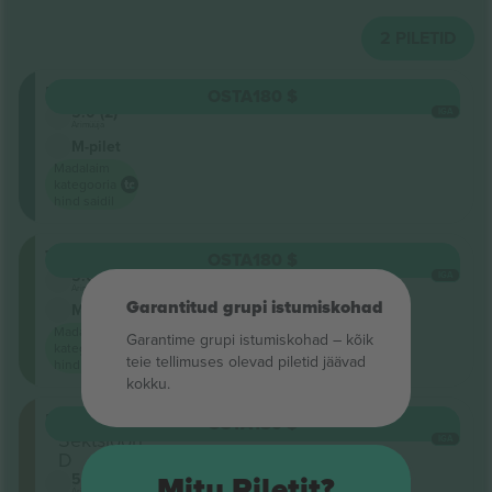
2
PILETID
Balkon
OSTA
180 $
5.0 (2)
IGA
Ärimüüja
M-pilet
Madalaim
kategooria
hind saidil
Tribune
OSTA
180 $
5.0 (2)
IGA
Ärimüüja
Garantitud grupi istumiskohad
M-pilet
Madalaim
Garantime grupi istumiskohad – kõik
kategooria
teie tellimuses olevad piletid jäävad
hind saidil
kokku.
Floor
OSTA
180 $
Sektsioon
IGA
D
5.0 (2)
Mitu Piletit?
Ärimüüja