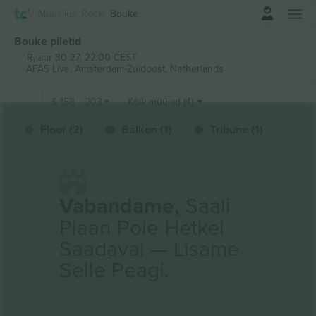
Logi sisse
Muusika
Rock
Bouke
Bouke piletid
R, apr 30 27, 22:00 CEST
AFAS Live,
Amsterdam-Zuidoost, Netherlands
$
158
-
203
Kõik müüjad (4)
Floor (2)
Balkon (1)
Tribune (1)
Vabandame,
Saali
Plaan Pole Hetkel
Saadaval — Lisame
Selle Peagi.