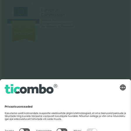
Nagu nähtud uudistes