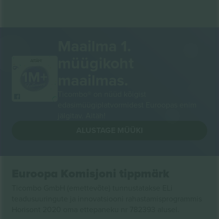
Maailma 1.
müügikoht
AITÄH!
maailmas.
Ticombo® on nüüd kõigist
edasimüügiplatvormidest Euroopas enim
jälgitav. Aitäh!
ALUSTAGE MÜÜKI
Euroopa Komisjoni tippmärk
Ticombo GmbH (emettevõte) tunnustatakse ELi
teadusuuringute ja innovatsiooni rahastamisprogrammis
Horisont 2020 oma ettepaneku nr 782393 alusel.