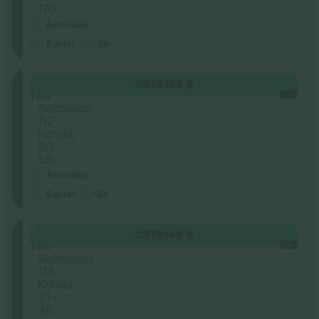
170
Ärimüüja
E-pilet
<3h
Lower
OSTA
148 $
Tier
IGA
Sektsioon
112
Kohad:
50 -
55
Ärimüüja
E-pilet
<3h
Lower
OSTA
148 $
Tier
IGA
Sektsioon
113
Kohad:
21 -
26