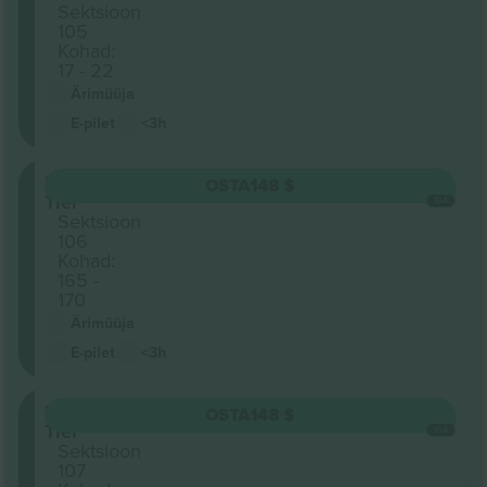
Sektsioon
105
Kohad:
17 - 22
Ärimüüja
E-pilet
<3h
Lower
OSTA
148 $
Tier
IGA
Sektsioon
106
Kohad:
165 -
170
Ärimüüja
E-pilet
<3h
Lower
OSTA
148 $
Tier
IGA
Sektsioon
107