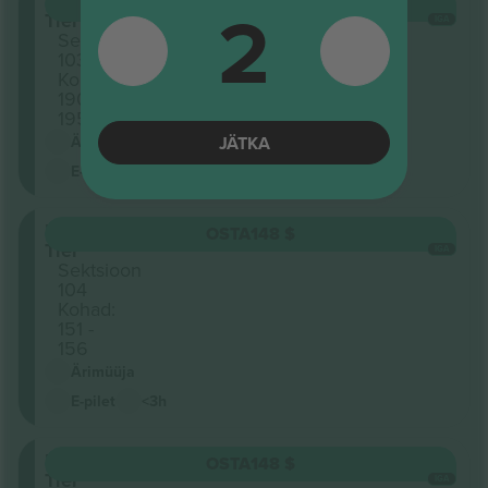
Lower
2
OSTA
148 $
Tier
IGA
Sektsioon
103
Kohad:
190 -
195
JÄTKA
Ärimüüja
E-pilet
<3h
Lower
OSTA
148 $
Tier
IGA
Sektsioon
104
Kohad:
151 -
156
Ärimüüja
E-pilet
<3h
Lower
OSTA
148 $
Tier
IGA