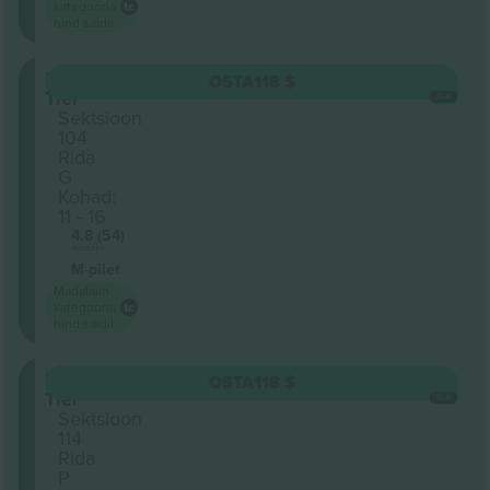
kategooria
hind saidil
Lower
OSTA
118 $
Tier
IGA
Sektsioon
104
Rida
G
Kohad:
11 - 16
4.8 (54)
Ärimüüja
M-pilet
Madalaim
kategooria
hind saidil
Lower
OSTA
118 $
Tier
IGA
Sektsioon
114
Rida
P