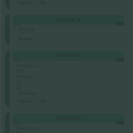
E-pilet
<3h
Lower
OSTA
387 $
Tier
IGA
4.5 (22)
Ärimüüja
M-pilet
Lower
OSTA
393 $
Tier
IGA
Sektsioon
102
Kohad:
22 -
23
Ärimüüja
E-pilet
<3h
Lower
OSTA
393 $
Tier
IGA
Sektsioon