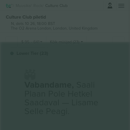
Logi sisse
Muusika
Rock
Culture Club
Culture Club piletid
N, dets 10 26, 18:00 BST
The O2 Arena London,
London, United Kingdom
$
95
-
641
Kõik müüjad (23)
Lower Tier (23)
Vabandame,
Saali
Plaan Pole Hetkel
Saadaval — Lisame
Selle Peagi.