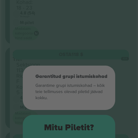
Kohad:
18 - 23
4.8 (54)
Ärimüüja
M-pilet
Madalaim
kategooria
hind saidil
Lower
OSTA
118 $
Tier
IGA
Sektsioon
113
Rida
Garantitud grupi istumiskohad
F
Garantime grupi istumiskohad – kõik
Kohad:
5 - 10
teie tellimuses olevad piletid jäävad
4.8 (54)
kokku.
Ärimüüja
M-pilet
Madalaim
kategooria
hind saidil
Mitu Piletit?