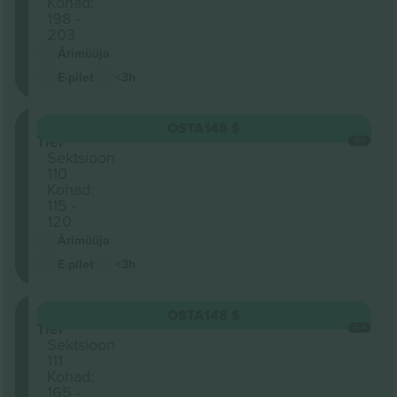
Kohad:
198 -
203
Ärimüüja
E-pilet
<3h
Lower
OSTA
148 $
Tier
IGA
Sektsioon
110
Kohad:
115 -
120
Ärimüüja
E-pilet
<3h
Lower
OSTA
148 $
Tier
IGA
Sektsioon
111
Kohad:
165 -