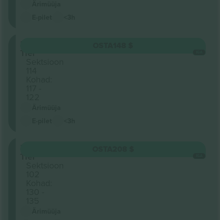
Ärimüüja
E-pilet
<3h
Lower
OSTA
148 $
Tier
IGA
Sektsioon
114
Kohad:
117 -
122
Ärimüüja
E-pilet
<3h
Lower
OSTA
208 $
Tier
IGA
Sektsioon
102
Kohad:
130 -
135
Ärimüüja