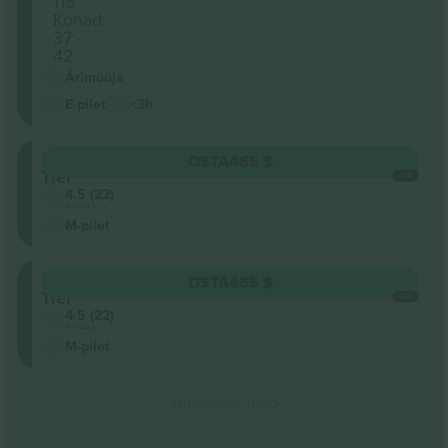
115
Kohad:
37 -
42
Ärimüüja
E-pilet
<3h
Lower
OSTA
465 $
Tier
IGA
4.5 (22)
Ärimüüja
M-pilet
Lower
OSTA
465 $
Tier
IGA
4.5 (22)
Ärimüüja
M-pilet
Tulemuste lõpp