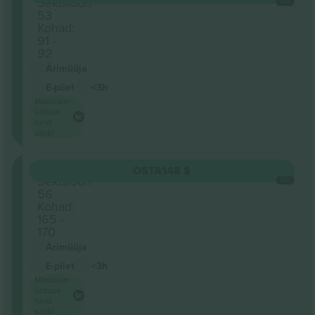
Sektsioon
IGA
53
Kohad:
91 -
92
Ärimüüja
E-pilet
<3h
Madalaim
ürituse
hind
saidil
Retractable
OSTA
148 $
Sektsioon
IGA
56
Kohad:
165 -
170
Ärimüüja
E-pilet
<3h
Madalaim
ürituse
hind
saidil