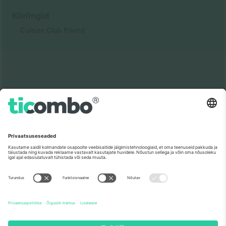
Kiirlingid
Culture Club
Piletid