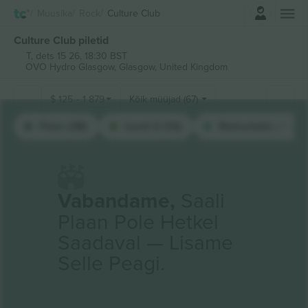
Logi sisse
Muusika
Rock
Culture Club
Culture Club piletid
T, dets 15 26, 18:30 BST
OVO Hydro Glasgow,
Glasgow, United Kingdom
$
125
-
1 879
Kõik müüjad (67)
Floor (38)
Level 2 (14)
Retractable (11)
Vabandame,
Saali
Plaan Pole Hetkel
Saadaval — Lisame
Selle Peagi.