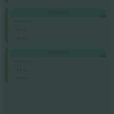
Level
OSTA
310 $
2
IGA
Sektsioon
231
5.0 (2)
Ärimüüja
M-pilet
Level
OSTA
310 $
2
IGA
Sektsioon
232
5.0 (2)
Ärimüüja
M-pilet
Tulemuste lõpp