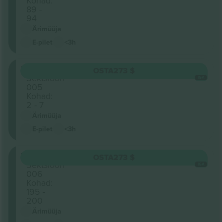
Kohad:
89 -
94
Ärimüüja
E-pilet
<3h
Floor
OSTA
273 $
Sektsioon
IGA
005
Kohad:
2 - 7
Ärimüüja
E-pilet
<3h
Floor
OSTA
273 $
Sektsioon
IGA
006
Kohad:
195 -
200
Ärimüüja