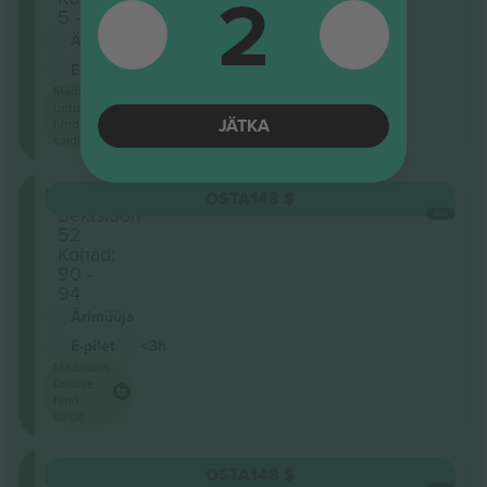
2
5 - 10
Ärimüüja
E-pilet
<3h
Madalaim
ürituse
JÄTKA
hind
saidil
Retractable
OSTA
148 $
Sektsioon
IGA
52
Kohad:
90 -
94
Ärimüüja
E-pilet
<3h
Madalaim
ürituse
hind
saidil
Retractable
OSTA
148 $