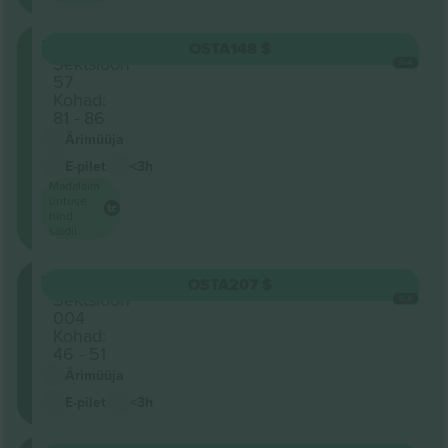
Retractable
OSTA
148 $
Sektsioon
IGA
57
Kohad:
81 - 86
Ärimüüja
E-pilet
<3h
Madalaim
ürituse
hind
saidil
Floor
OSTA
207 $
Sektsioon
IGA
004
Kohad:
46 - 51
Ärimüüja
E-pilet
<3h