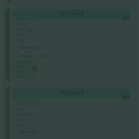
Floor
OSTA
148 $
Sektsioon
IGA
003
Kohad:
153 -
158
Ärimüüja
E-pilet
<3h
Madalaim
ürituse
hind
saidil
Level
OSTA
148 $
2
IGA
Sektsioon
201
Kohad:
147 -
152
Ärimüüja