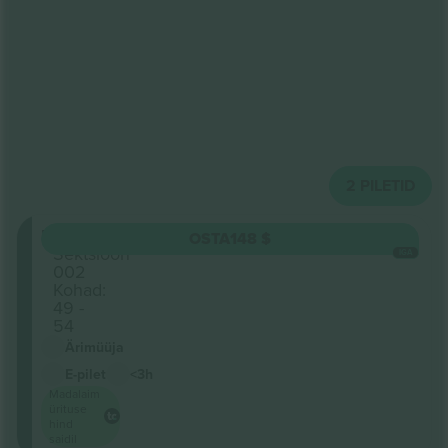
2
PILETID
Floor
OSTA
148 $
Sektsioon
IGA
002
Kohad:
49 -
54
Ärimüüja
E-pilet
<3h
Madalaim
ürituse
hind
saidil