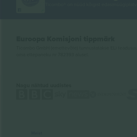
Ticombo® on nüüd kõigist edasimüügiplatvo
Euroopa Komisjoni tippmärk
Ticombo GmbH (emettevõte) tunnustatakse ELi teadusuur
oma ettepaneku nr 782393 alusel.
Nagu nähtud uudistes
Meist