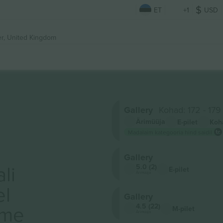
ET
+1
USD
r, United Kingdom
Gallery
Kohad: 172 - 179
Ärimüüja
E-pilet
Koh
Madalaim kategooria hind saidil
Gallery
li
5.0 (2)
E-pilet
Ärimüüja
el
Gallery
ame
4.5 (22)
M-pilet
Ärimüüja