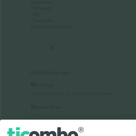
Meeskond
TixProtect
Jälg
Tingimused
Partnerlusprogramm
Kontorid ja tugi
Germany
Unter den Linden 24, 10117 Berlin, Germany
United States
131 Continental Dr, Suite 305, Newark, Delaware 19713, 
Bulgaria