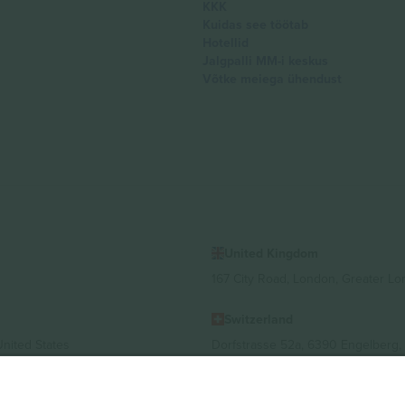
KKK
Kuidas see töötab
Hotellid
Jalgpalli MM-i keskus
Võtke meiega ühendust
United Kingdom
167 City Road, London, Greater L
Switzerland
United States
Dorfstrasse 52a, 6390 Engelberg, 
United Arab Emirates