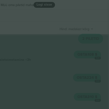
Logi sisse
Müü oma piletid maha
Hind: madalast kõrgeni
2
PILETID
OSTA
108 $
IGA
aletoimetamine
<3h
OSTA
224 $
IGA
OSTA
310 $
IGA