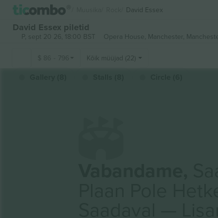
Muusika
Rock
David Essex
David Essex piletid
P, sept 20 26, 18:00 BST
Opera House, Manchester,
Mancheste
$
86
-
796
Kõik müüjad (22)
Gallery (8)
Stalls (8)
Circle (6)
Vabandame,
Saa
Plaan Pole Hetk
Saadaval — Lis