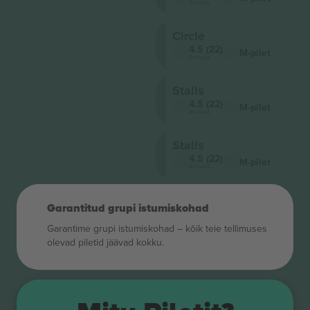
Ärimüüja
Circle
4.5 (22)
M-pilet
Ärimüüja
Stalls
4.5 (22)
M-pilet
Ärimüüja
Stalls
4.5 (22)
M-pilet
Ärimüüja
Stalls
Garantitud grupi istumiskohad
4.5 (22)
M-pilet
Ärimüüja
Garantime grupi istumiskohad – kõik teie tellimuses
olevad piletid jäävad kokku.