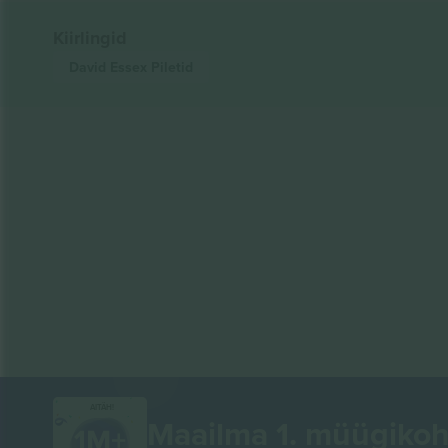
Kiirlingid
David Essex
Piletid
AITÄH!
Maailma 1. müügikoh