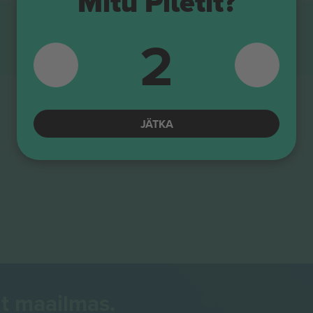
Mitu Piletit?
2
JÄTKA
t maailmas.