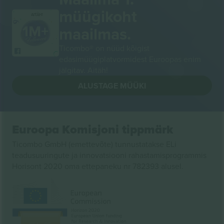
müügikoht
AITÄH!
maailmas.
Ticombo® on nüüd kõigist
edasimüügiplatvormidest Euroopas enim
jälgitav. Aitäh!
ALUSTAGE MÜÜKI
Euroopa Komisjoni tippmärk
Ticombo GmbH (emettevõte) tunnustatakse ELi
teadusuuringute ja innovatsiooni rahastamisprogrammis
Horisont 2020 oma ettepaneku nr 782393 alusel.