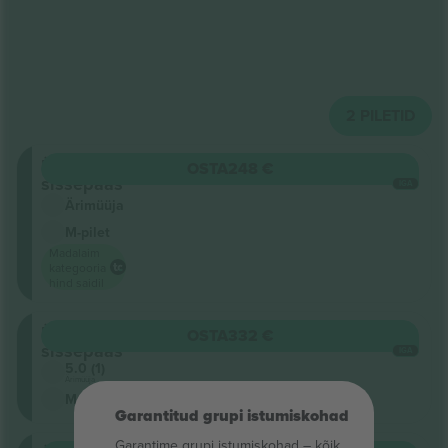
2
PILETID
Üldine
OSTA
248 €
sissepääs
IGA
Ärimüüja
M-pilet
Madalaim
kategooria
hind saidil
Üldine
OSTA
332 €
sissepääs
IGA
5.0 (1)
Ärimüüja
M-pilet
Garantitud grupi istumiskohad
Garantime grupi istumiskohad – kõik