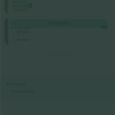
Madalaim
kategooria
hind saidil
Üldine
OSTA
803 €
sissepääs
IGA
4.5 (22)
Ärimüüja
M-pilet
Tulemuste lõpp
Kiirlingid
Davido
Piletid