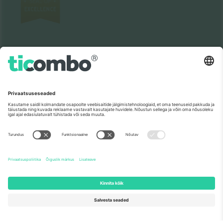
Nagu nähtud uudistes