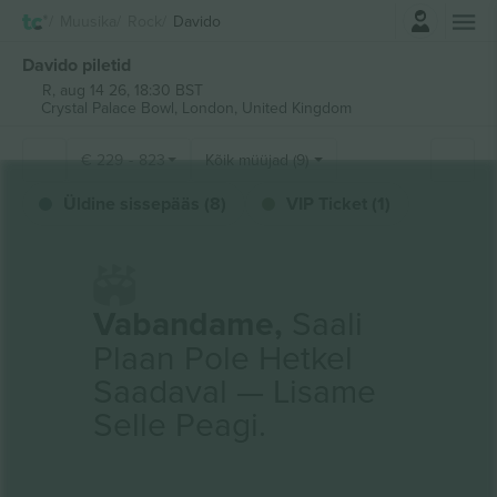
Logi sisse
Muusika
Rock
Davido
Davido piletid
R, aug 14 26, 18:30 BST
Crystal Palace Bowl,
London, United Kingdom
€
229
-
823
Kõik müüjad (9)
Üldine sissepääs (8)
VIP Ticket (1)
Vabandame,
Saali
Plaan Pole Hetkel
Saadaval — Lisame
Selle Peagi.